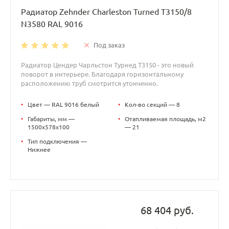
Радиатор Zehnder Charleston Turned T3150/8
N3580 RAL 9016
Под заказ
Радиатор Цендер Чарльстон Турнед T3150 - это новый
поворот в интерьере. Благодаря горизонтальному
расположению труб смотрится утонченно.
•
Цвет — RAL 9016 белый
•
Кол-во секций — 8
•
Габариты, мм —
•
Отапливаемая площадь, м2
1500x578x100
— 21
•
Тип подключения —
Нижнее
68 404 руб.