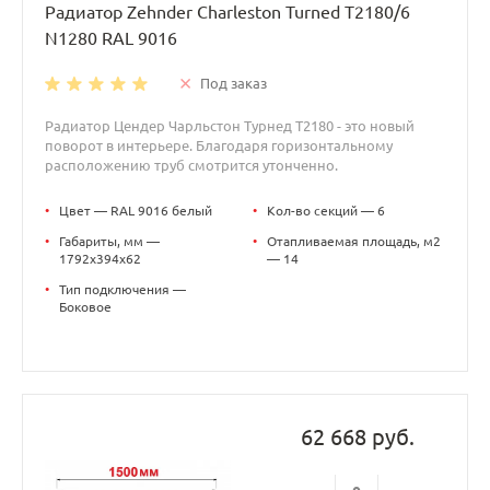
Радиатор Zehnder Charleston Turned T2180/6
N1280 RAL 9016
Под заказ
Радиатор Цендер Чарльстон Турнед T2180 - это новый
поворот в интерьере. Благодаря горизонтальному
расположению труб смотрится утонченно.
•
Цвет — RAL 9016 белый
•
Кол-во секций — 6
•
Габариты, мм —
•
Отапливаемая площадь, м2
1792x394x62
— 14
•
Тип подключения —
Боковое
62 668 руб.