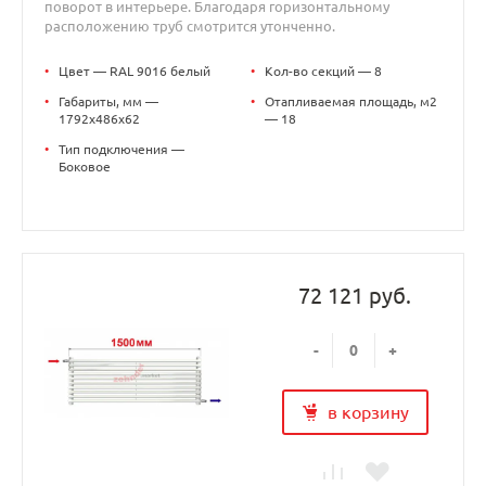
поворот в интерьере. Благодаря горизонтальному
расположению труб смотрится утонченно.
•
Цвет — RAL 9016 белый
•
Кол-во секций — 8
•
Габариты, мм —
•
Отапливаемая площадь, м2
1792x486x62
— 18
•
Тип подключения —
Боковое
72 121 руб.
-
+
в корзину