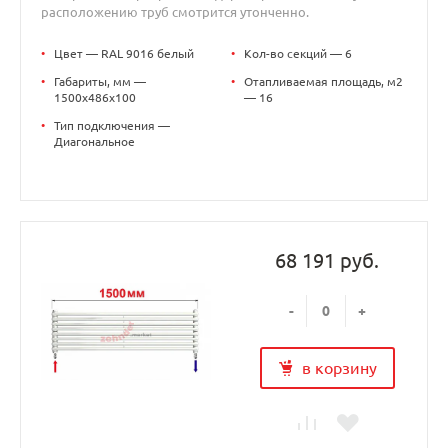
расположению труб смотрится утонченно.
•
Цвет — RAL 9016 белый
•
Кол-во секций — 6
•
Габариты, мм —
•
Отапливаемая площадь, м2
1500x486x100
— 16
•
Тип подключения —
Диагональное
68 191 руб.
-
+
в корзину