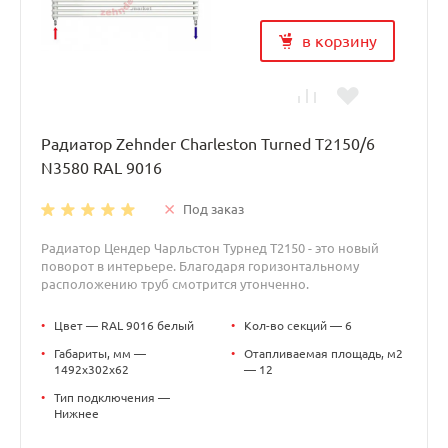
в корзину
Радиатор Zehnder Charleston Turned T2150/6
N3580 RAL 9016
Под заказ
Радиатор Цендер Чарльстон Турнед T2150 - это новый
поворот в интерьере. Благодаря горизонтальному
расположению труб смотрится утонченно.
•
Цвет — RAL 9016 белый
•
Кол-во секций — 6
•
Габариты, мм —
•
Отапливаемая площадь, м2
1492x302x62
— 12
•
Тип подключения —
Нижнее