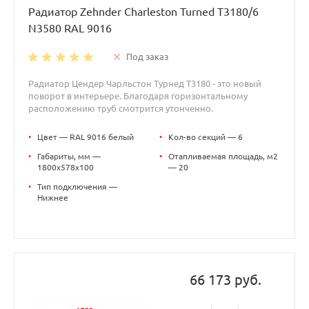
Радиатор Zehnder Charleston Turned T3180/6
N3580 RAL 9016
Под заказ
Радиатор Цендер Чарльстон Турнед T3180 - это новый
поворот в интерьере. Благодаря горизонтальному
расположению труб смотрится утонченно.
•
Цвет — RAL 9016 белый
•
Кол-во секций — 6
•
Габариты, мм —
•
Отапливаемая площадь, м2
1800x578x100
— 20
•
Тип подключения —
Нижнее
66 173 руб.