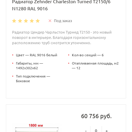
Радиатор Zehnder Charleston Turned T2150/6
N1280 RAL 9016
Под заказ
Радиатор Цендер Чарльстон Турнед T2150 - это новый
поворот в интерьере. Благодаря горизонтальному
расположению труб смотрится утонченно.
•
Цвет — RAL 9016 белый
•
Кол-во секций — 6
•
Габариты, мм —
•
Отапливаемая площадь, м2
1492x302x62
— 12
•
Тип подключения —
Боковое
60 756 руб.
-
+