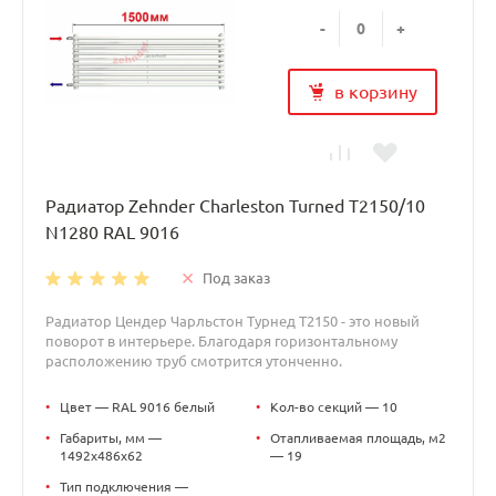
-
+
в корзину
Радиатор Zehnder Charleston Turned T2150/10
N1280 RAL 9016
Под заказ
Радиатор Цендер Чарльстон Турнед T2150 - это новый
поворот в интерьере. Благодаря горизонтальному
расположению труб смотрится утонченно.
•
Цвет — RAL 9016 белый
•
Кол-во секций — 10
•
Габариты, мм —
•
Отапливаемая площадь, м2
1492x486x62
— 19
•
Тип подключения —