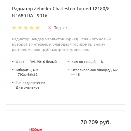
Радиатор Zehnder Charleston Turned T2180/8
N1680 RAL 9016
Под заказ
Радиатор Цендер Чарльстон Турнед T2180 - это новый
поворот в интерьере. Благодаря горизонтальному
расположению труб смотрится утонченно.
•
Цвет — RAL 9016 белый
•
Кол-во секций — 8
•
Габариты, мм —
•
Отапливаемая площадь, м2
1792x486x62
— 18
•
Тип подключения —
Диагональное
70 209 руб.