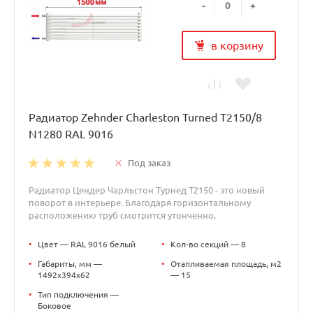
-
+
в корзину
Радиатор Zehnder Charleston Turned T2150/8
N1280 RAL 9016
Под заказ
Радиатор Цендер Чарльстон Турнед T2150 - это новый
поворот в интерьере. Благодаря горизонтальному
расположению труб смотрится утонченно.
•
Цвет — RAL 9016 белый
•
Кол-во секций — 8
•
Габариты, мм —
•
Отапливаемая площадь, м2
1492x394x62
— 15
•
Тип подключения —
Боковое