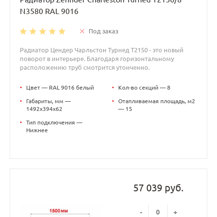
N3580 RAL 9016
Под заказ
Радиатор Цендер Чарльстон Турнед T2150 - это новый
поворот в интерьере. Благодаря горизонтальному
расположению труб смотрится утонченно.
•
Цвет — RAL 9016 белый
•
Кол-во секций — 8
•
Габариты, мм —
•
Отапливаемая площадь, м2
1492x394x62
— 15
•
Тип подключения —
Нижнее
57 039 руб.
-
+