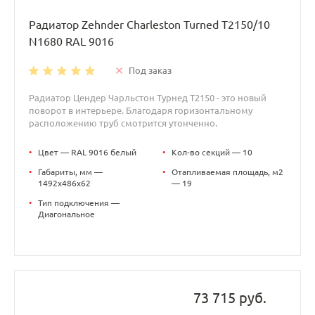
Радиатор Zehnder Charleston Turned T2150/10
N1680 RAL 9016
Под заказ
Радиатор Цендер Чарльстон Турнед T2150 - это новый
поворот в интерьере. Благодаря горизонтальному
расположению труб смотрится утонченно.
•
Цвет — RAL 9016 белый
•
Кол-во секций — 10
•
Габариты, мм —
•
Отапливаемая площадь, м2
1492x486x62
— 19
•
Тип подключения —
Диагональное
73 715 руб.