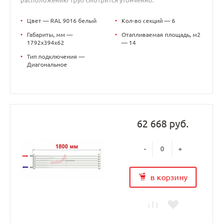
•
Цвет — RAL 9016 белый
•
Кол-во секций — 6
•
Габариты, мм —
•
Отапливаемая площадь, м2
1792x394x62
— 14
•
Тип подключения —
Диагональное
62 668 руб.
-
+
в корзину