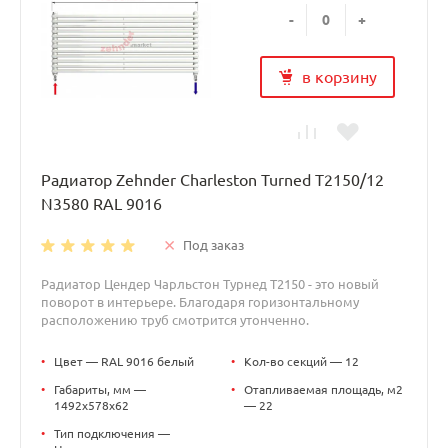
-
+
в корзину
Радиатор Zehnder Charleston Turned T2150/12
N3580 RAL 9016
Под заказ
Радиатор Цендер Чарльстон Турнед T2150 - это новый
поворот в интерьере. Благодаря горизонтальному
расположению труб смотрится утонченно.
•
Цвет — RAL 9016 белый
•
Кол-во секций — 12
•
Габариты, мм —
•
Отапливаемая площадь, м2
1492x578x62
— 22
•
Тип подключения —