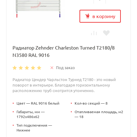
в корзину
Радиатор Zehnder Charleston Turned T2180/8
N3580 RAL 9016
Под заказ
Радиатор Цендер Чарльстон Турнед T2180 - это новый
поворот в интерьере. Благодаря горизонтальному
расположению труб смотрится утонченно.
•
Цвет — RAL 9016 белый
•
Кол-во секций — 8
•
Габариты, мм —
•
Отапливаемая площадь, м2
1792x486x62
— 18
•
Тип подключения —
Нижнее