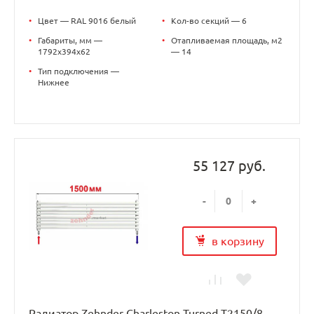
•
Цвет — RAL 9016 белый
•
Кол-во секций — 6
•
Габариты, мм —
•
Отапливаемая площадь, м2
1792x394x62
— 14
•
Тип подключения —
Нижнее
55 127 руб.
-
+
в корзину
Радиатор Zehnder Charleston Turned T2150/8