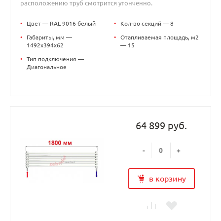
расположению труб смотрится утонченно.
•
Цвет — RAL 9016 белый
•
Кол-во секций — 8
•
Габариты, мм —
•
Отапливаемая площадь, м2
1492x394x62
— 15
•
Тип подключения —
Диагональное
64 899 руб.
-
+
в корзину