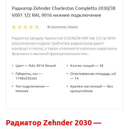
Радиатор Zehnder Charleston Completto 2030/38
V001 1/2 RAL 9016 нижнее подключение
В наличии: Мало
Радиатор Цендер Чарльстон Z-2030/38 N69 твв 1/2 ral 9016
классическая модель трубчатых радиаторов дарит
комфорт и тепло, а также отличается мягкими округлыми
формами и высокой функциональностью.
•
Цвет — RAL 9016 белый
•
Кол-во секций — 38
•
Габариты, мм —
•
Отапливаемая площадь, м2
1748x292x62
— 14
•
Тип подключения —
•
Крепёж настенный — без
Нижнее
кронштейнов
Радиатор Zehnder 2030 —