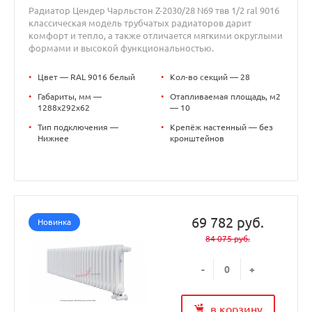
Радиатор Цендер Чарльстон Z-2030/28 N69 твв 1/2 ral 9016
классическая модель трубчатых радиаторов дарит
комфорт и тепло, а также отличается мягкими округлыми
формами и высокой функциональностью.
•
Цвет — RAL 9016 белый
•
Кол-во секций — 28
•
Габариты, мм —
•
Отапливаемая площадь, м2
1288x292x62
— 10
•
Тип подключения —
•
Крепёж настенный — без
Нижнее
кронштейнов
69 782 руб.
Новинка
84 075 руб.
-
+
в корзину