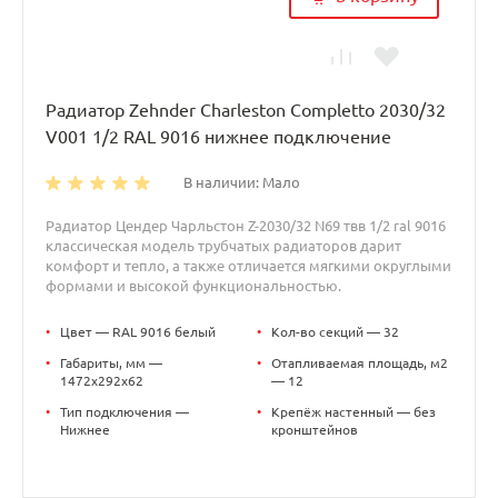
Радиатор Zehnder Charleston Completto 2030/32
V001 1/2 RAL 9016 нижнее подключение
В наличии: Мало
Радиатор Цендер Чарльстон Z-2030/32 N69 твв 1/2 ral 9016
классическая модель трубчатых радиаторов дарит
комфорт и тепло, а также отличается мягкими округлыми
формами и высокой функциональностью.
•
Цвет — RAL 9016 белый
•
Кол-во секций — 32
•
Габариты, мм —
•
Отапливаемая площадь, м2
1472x292x62
— 12
•
Тип подключения —
•
Крепёж настенный — без
Нижнее
кронштейнов