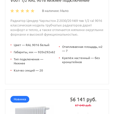
V001 1/2 RAL 9016 нижнее подключение
В наличии: Мало
Радиатор Цендер Чарльстон Z-2030/20 N69 твв 1/2 ral 9016
классическая модель трубчатых радиаторов дарит
комфорт и тепло, а также отличается мягкими округлыми
формами и высокой функциональностью.
•
Цвет — RAL 9016 белый
•
Отапливаемая площадь, м2
— 7
•
Габариты, мм — 920x292x62
•
Крепёж настенный — без
•
Тип подключения —
кронштейнов
Нижнее
•
Кол-во секций — 20
56 141 руб.
Новинка
67 640 руб.