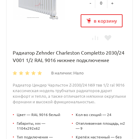
-
+
в корзину
Радиатор Zehnder Charleston Completto 2030/24
V001 1/2 RAL 9016 нижнее подключение
В наличии: Мало
Радиатор Цендер Чарльстон Z-2030/24 N69 твв 1/2 ral 9016
классическая модель трубчатых радиаторов дарит
комфорт и тепло, а также отличается мягкими округлыми
формами и высокой функциональностью.
•
Цвет — RAL 9016 белый
•
Кол-во секций — 24
•
Габариты, мм —
•
Отапливаемая площадь, м2
1104x292x62
— 9
•
Тип подключения —
•
Крепёж настенный — без