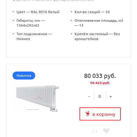
•
Цвет — RAL 9016 белый
•
Кол-во секций — 34
•
Габариты, мм —
•
Отапливаемая площадь, м2
1564x292x62
— 13
•
Тип подключения —
•
Крепёж настенный — без
Нижнее
кронштейнов
80 033 руб.
Новинка
96 425 руб.
-
+
в корзину