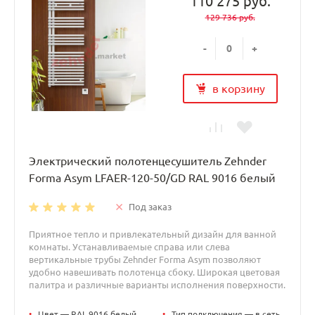
110 275 руб.
129 736 руб.
-
+
в корзину
Электрический полотенцесушитель Zehnder
Forma Asym LFAER-120-50/GD RAL 9016 белый
Под заказ
Приятное тепло и привлекательный дизайн для ванной
комнаты. Устанавливаемые справа или слева
вертикальные трубы Zehnder Forma Asym позволяют
удобно навешивать полотенца сбоку. Широкая цветовая
палитра и различные варианты исполнения поверхности.
•
Цвет — RAL 9016 белый
•
Тип подключения — в сеть