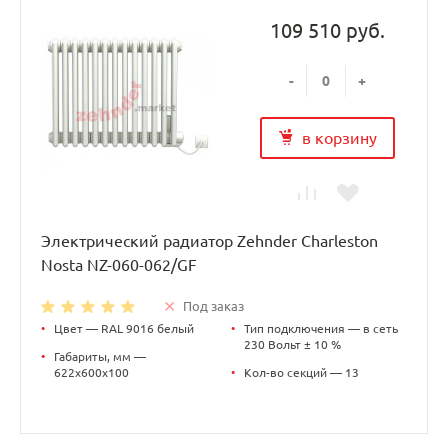
109 510 руб.
-
+
в корзину
Электрический радиатор Zehnder Charleston
Nosta NZ-060-062/GF
Под заказ
•
Цвет — RAL 9016 белый
•
Тип подключения — в сеть
230 Вольт ± 10 %
•
Габариты, мм —
622х600х100
•
Кол-во секций — 13