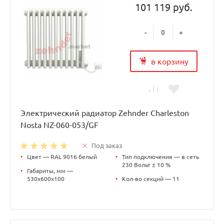
101 119 руб.
-
+
в корзину
Электрический радиатор Zehnder Charleston
Nosta NZ-060-053/GF
Под заказ
•
Цвет — RAL 9016 белый
•
Тип подключения — в сеть
230 Вольт ± 10 %
•
Габариты, мм —
530х600х100
•
Кол-во секций — 11