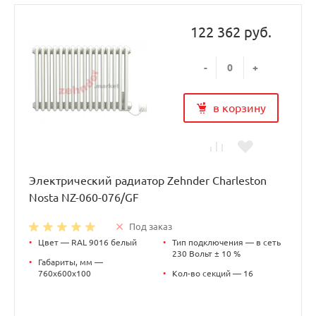
122 362 руб.
-
+
в корзину
Электрический радиатор Zehnder Charleston
Nosta NZ-060-076/GF
Под заказ
•
Цвет — RAL 9016 белый
•
Тип подключения — в сеть
230 Вольт ± 10 %
•
Габариты, мм —
760х600х100
•
Кол-во секций — 16