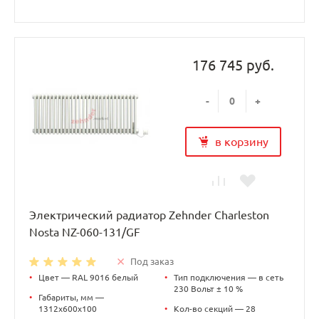
176 745 руб.
-
+
в корзину
Электрический радиатор Zehnder Charleston
Nosta NZ-060-131/GF
Под заказ
•
Цвет — RAL 9016 белый
•
Тип подключения — в сеть
230 Вольт ± 10 %
•
Габариты, мм —
1312х600х100
•
Кол-во секций — 28