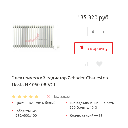
135 320 руб.
-
+
в корзину
Электрический радиатор Zehnder Charleston
Nosta NZ-060-089/GF
Под заказ
•
Цвет — RAL 9016 белый
•
Тип подключения — в сеть
230 Вольт ± 10 %
•
Габариты, мм —
898х600х100
•
Кол-во секций — 19