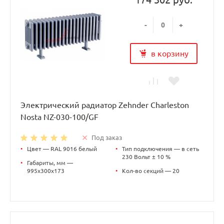
-
+
в корзину
Электрический радиатор Zehnder Charleston
Nosta NZ-030-100/GF
Под заказ
•
Цвет — RAL 9016 белый
•
Тип подключения — в сеть
230 Вольт ± 10 %
•
Габариты, мм —
995х300х173
•
Кол-во секций — 20