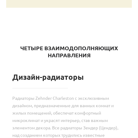
ЧЕТЫРЕ ВЗАИМОДОПОЛНЯЮЩИХ
НАПРАВЛЕНИЯ
Дизайн-радиаторы
Радиаторы Zehnder Charleston с эксклюзивным
дизайном, предназначенные для ванных комнат и
жилых помещений, обеспечат комфортный
микроклимат и украсят интерьер, став важным
элементом декора. Все радиаторы Зендер (Цендер),
над созданием которых трудились известные