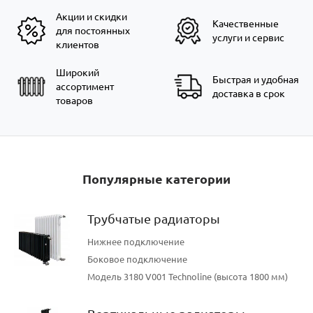
Акции и скидки
Качественные
для постоянных
услуги и сервис
клиентов
Широкий спектр услуг: от
Широкий
Быстрая и удобная
ассортимент
покраски до монтажа
доставка в срок
товаров
Смотреть сейчас
Популярные категории
Трубчатые радиаторы
Нижнее подключение
Боковое подключение
Модель 3180 V001 Technoline (высота 1800 мм)
Современная классика: