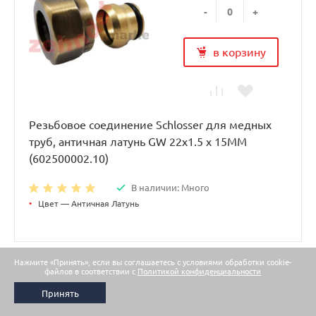
-
+
в корзину
Резьбовое соединение Schlosser для медных
труб, античная латунь GW 22x1.5 x 15MM
(602500002.10)
В наличии: Много
•
Цвет — Античная Латунь
Нажмите «Принять», если вы соглашаетесь с условиями обработки cookie-
файлов в соответствии с
Политикой конфиденциальности
Показать еще
Принять
1
2