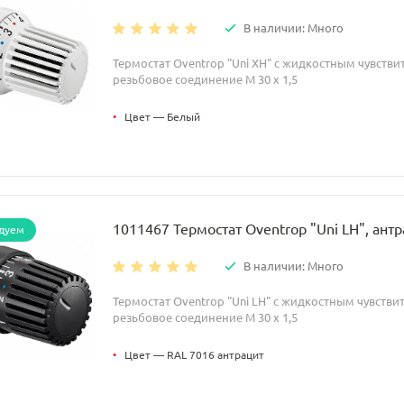
В наличии: Много
Термостат Oventrop "Uni XH" с жидкостным чувств
резьбовое соединение M 30 x 1,5
•
Цвет — Белый
1011467 Термостат Oventrop "Uni LH", ант
дуем
В наличии: Много
Термостат Oventrop "Uni LH" с жидкостным чувств
резьбовое соединение M 30 x 1,5
•
Цвет — RAL 7016 антрацит