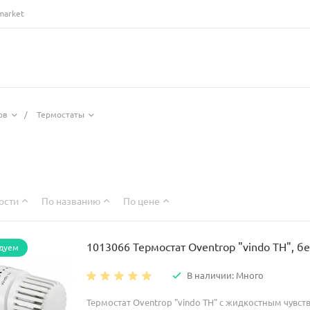
market
ов
/
Термостаты
ости
По названию
По цене
1013066 Термостат Oventrop "vindo TH", б
дуем
В наличии: Много
Термостат Oventrop "vindo TH" с жидкостным чувс