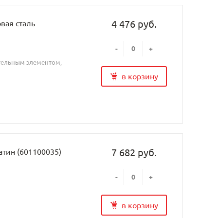
4 476 руб.
овая сталь
-
+
ительным элементом,
в корзину
7 682 руб.
атин (601100035)
-
+
в корзину