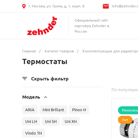
г. Москва, ул. Грина, д. 1, корп. 8
info@zehnder.
Официальный сайт
партнёра Zehnder в
России
Главная
/
Каталог товаров
/
Комплектующие для радиатор
Термостаты
Скрыть фильтр
По популярн
Модель
ARIA
Mini Brillant
Pinox H
Рекомен
Хит
Uni LH
Uni SH
Uni XH
Vindo TH