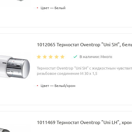
•
Цвет — Белый
1012065 Термостат Oventrop "Uni SH", бел
В наличии: Много
Термостат Oventrop "Uni SH" с жидкостным чувств
резьбовое соединение M 30 x 1,5
•
Цвет — Белый/хром
1011469 Термостат Oventrop "Uni LH", хро