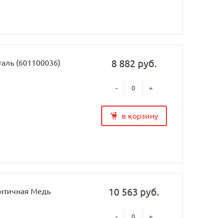
8 882 руб.
таль (601100036)
-
+
в корзину
10 563 руб.
Античная Медь
-
+