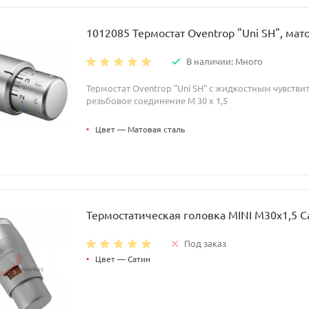
1012085 Термостат Oventrop "Uni SH", мат
В наличии: Много
Термостат Oventrop "Uni SH" с жидкостным чувств
резьбовое соединение M 30 x 1,5
•
Цвет — Матовая сталь
Термостатическая головка MINI M30x1,5 С
Под заказ
•
Цвет — Сатин