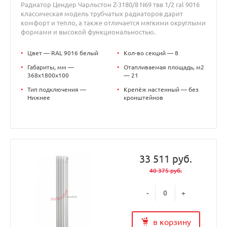
Радиатор Цендер Чарльстон Z-3180/8 N69 твв 1/2 ral 9016
классическая модель трубчатых радиаторов дарит
комфорт и тепло, а также отличается мягкими округлыми
формами и высокой функциональностью.
•
Цвет — RAL 9016 белый
•
Кол-во секций — 8
•
Габариты, мм —
•
Отапливаемая площадь, м2
368x1800x100
— 21
•
Тип подключения —
•
Крепёж настенный — без
Нижнее
кронштейнов
33 511 руб.
40 375 руб.
-
+
в корзину