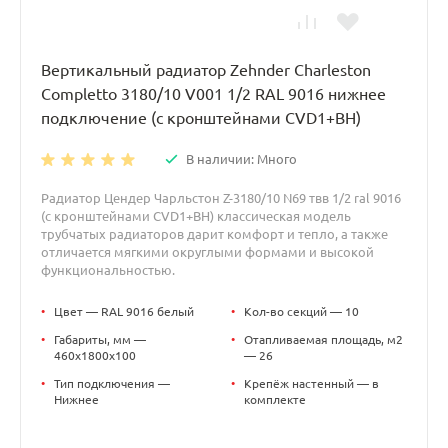
Вертикальный радиатор Zehnder Charleston
Completto 3180/10 V001 1/2 RAL 9016 нижнее
подключение (с кронштейнами CVD1+BH)
В наличии: Много
Радиатор Цендер Чарльстон Z-3180/10 N69 твв 1/2 ral 9016
(с кронштейнами CVD1+BH) классическая модель
трубчатых радиаторов дарит комфорт и тепло, а также
отличается мягкими округлыми формами и высокой
функциональностью.
•
Цвет — RAL 9016 белый
•
Кол-во секций — 10
•
Габариты, мм —
•
Отапливаемая площадь, м2
460x1800x100
— 26
•
Тип подключения —
•
Крепёж настенный — в
Нижнее
комплекте