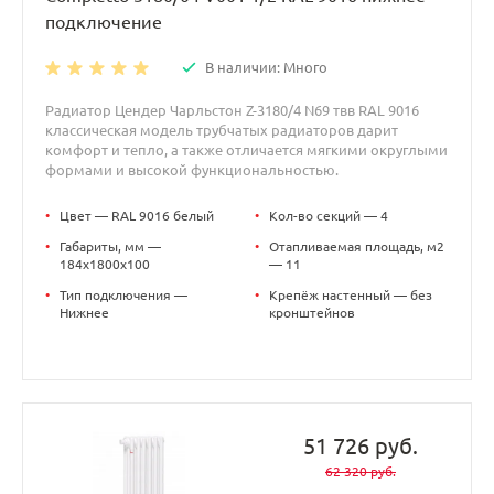
подключение
В наличии: Много
Радиатор Цендер Чарльстон Z-3180/4 N69 твв RAL 9016
классическая модель трубчатых радиаторов дарит
комфорт и тепло, а также отличается мягкими округлыми
формами и высокой функциональностью.
•
Цвет — RAL 9016 белый
•
Кол-во секций — 4
•
Габариты, мм —
•
Отапливаемая площадь, м2
184x1800x100
— 11
•
Тип подключения —
•
Крепёж настенный — без
Нижнее
кронштейнов
51 726 руб.
62 320 руб.