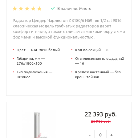
В наличии: Много
Радиатор Цендер Чарльстон Z-3180/6 N69 твв 1/2 ral 9016
классическая модель трубчатых радиаторов дарит
комфорт и тепло, а также отличается мягкими округлыми
формами и высокой функциональностью.
•
Цвет — RAL 9016 белый
•
Кол-во секций — 6
•
Габариты, мм —
•
Отапливаемая площадь, м2
276x1800x100
— 16
•
Тип подключения —
•
Крепёж настенный — без
Нижнее
кронштейнов
22 393 руб.
26 980 руб.
-
+