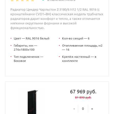
Радиатор Цендер Чарльстон Z-3180/6 N12 1/2 RAL 9016 (с
кронштейнами CVD1+BH) классическая модель трубчатых
радиаторов дарит комфорт и тепло, а также отличается
мягкими округлыми формами и высокой
функциональностью.
•
Цвет — RAL 9016 белый
•
Кол-во секций — 6
•
Габариты, мм —
•
Отапливаемая площадь, м2
276x1800x100
— 16
•
Тип подключения —
•
Крепёж настенный — в
Боковое
комплекте
67 969 руб.
81 890 руб.
-
+