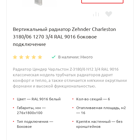
Вертикальный радиатор Zehnder Charleston
3180/06 1270 3/4 RAL 9016 боковое
подключение
В наличии: Много
Радиатор Цендер Чарльстон Z-3180/6 N12 3/4 RAL 9016
классическая модель трубчатых радиаторов дарит
комфорт и тепло, а также отличается мягкими округлыми
формами и высокой функциональностью.
•
Цвет — RAL 9016 белый
•
Кол-во секций — 6
•
Габариты, мм —
•
Отапливаемая площадь, м2
276x1800x100
— 16
•
Тип подключения —
•
Крепёж настенный — без
Боковое
кронштейнов