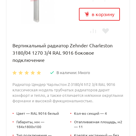
в корзину
Вертикальный радиатор Zehnder Charleston
3180/04 1270 3/4 RAL 9016 боковое
подключение
В наличии: Много
Радиатор Цендер Чарльстон Z-3180/4 N12 3/4 RAL 9016
классическая модель трубчатых радиаторов дарит
комфорт и тепло, а также отличается мягкими округлыми
формами и высокой функциональностью.
•
Цвет — RAL 9016 белый
•
Кол-во секций — 4
•
Габариты, мм —
•
Отапливаемая площадь, м2
184x1800x100
— 11
•
Тип подключения —
•
Крепёж настенный — без