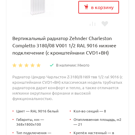
в корзину
Вертикальный радиатор Zehnder Charleston
Completto 3180/08 V001 1/2 RAL 9016 нижнее
подключение (с кронштейнами CVD1+BH)
В наличии: Много
Радиатор Цендер Чарльстон Z-3180/8 N69 твв 1/2 ral 9016 (с
кронштейнами CVD1+BH) классическая модель трубчатых
радиаторов дарит комфорт и тепло, а также отличается
мягкими округлыми формами и высокой
функциональностью.
•
Цвет — RAL 9016 белый
•
Кол-во секций — 8
•
Габариты, мм —
•
Отапливаемая площадь, м2
368x1800x100
— 21
•
Тип подключения —
•
Крепёж настенный — в