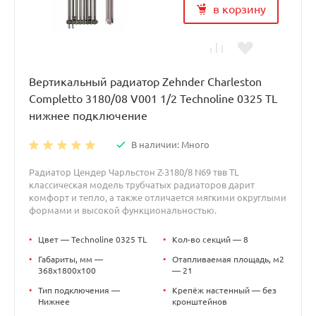
в корзину
Вертикальный радиатор Zehnder Charleston
Completto 3180/08 V001 1/2 Technoline 0325 TL
нижнее подключение
В наличии: Много
Радиатор Цендер Чарльстон Z-3180/8 N69 твв TL
классическая модель трубчатых радиаторов дарит
комфорт и тепло, а также отличается мягкими округлыми
формами и высокой функциональностью.
•
Цвет — Technoline 0325 TL
•
Кол-во секций — 8
•
Габариты, мм —
•
Отапливаемая площадь, м2
368x1800x100
— 21
•
Тип подключения —
•
Крепёж настенный — без
Нижнее
кронштейнов