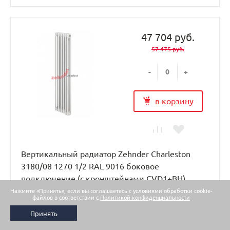
47 704 руб.
57 475 руб.
-
+
в корзину
Вертикальный радиатор Zehnder Charleston
3180/08 1270 1/2 RAL 9016 боковое
подключение (с кронштейнами CVD1+BH)
Нажмите «Принять», если вы соглашаетесь с условиями обработки cookie-
файлов в соответствии с
Политикой конфиденциальности
В наличии: Много
Принять
Радиатор Цендер Чарльстон Z-3180/8 N12 1/2 RAL 9016 (с
кронштейнами CVD1+BH) классическая модель трубчатых