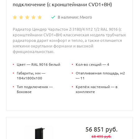
подключение (с кронштейнами CVD1+BH)
В наличии: Много
Радиатор Цендер Чарльстон Z-3180/4 N12 1/2 RAL 9016 (с
кронштейнами CVD1+BH) классическая модель трубчатых
радиаторов дарит комфорт и тепло, а также отличается
мягкими округлыми формами и высокой
функциональностью.
•
Цвет — RAL 9016 белый
•
Кол-во секций — 4
•
Габариты, мм —
•
Отапливаемая площадь, м2
184x1800x100
— 11
•
Тип подключения —
•
Крепёж настенный — в
Боковое
комплекте
56 851 руб.
68 495 руб.