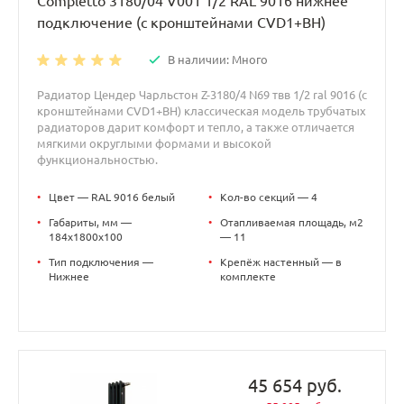
Completto 3180/04 V001 1/2 RAL 9016 нижнее
подключение (с кронштейнами CVD1+BH)
В наличии: Много
Радиатор Цендер Чарльстон Z-3180/4 N69 твв 1/2 ral 9016 (с
кронштейнами CVD1+BH) классическая модель трубчатых
радиаторов дарит комфорт и тепло, а также отличается
мягкими округлыми формами и высокой
функциональностью.
•
Цвет — RAL 9016 белый
•
Кол-во секций — 4
•
Габариты, мм —
•
Отапливаемая площадь, м2
184x1800x100
— 11
•
Тип подключения —
•
Крепёж настенный — в
Нижнее
комплекте
45 654 руб.