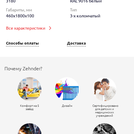
3180
RAL 9016 белый
Габариты, мм
Тип
460x1800x100
3-х колончатый
Все характеристики
Способы оплаты
Доставка
Почему Zehnder?
Комфорт на 5
Дизайн
Сертифицировано
звёзд
для детских и
медицинских
учреждений