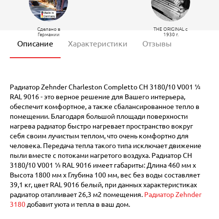
Сделано в
THE ORIGINAL c
Германии
1930 г.
Описание
Характеристики
Отзывы
Радиатор Zehnder Charleston Completto CH 3180/10 V001 ½
RAL 9016 - это верное решение для Вашего интерьера,
обеспечит комфортное, а также сбалансированное тепло в
помещении. Благодаря большой площади поверхности
нагрева радиатор быстро нагревает пространство вокруг
себя своим лучистым теплом, что очень комфортно для
человека. Передача тепла такого типа исключает движение
пыли вместе с потоками нагретого воздуха. Радиатор CH
3180/10 V001 ½ RAL 9016 имеет габариты: Длина 460 мм х
Высота 1800 мм х Глубина 100 мм, вес без воды составляет
39,1 кг, цвет RAL 9016 белый, при данных характеристиках
радиатор отапливает 26,3 м2 помещения.
Радиатор Zehnder
3180
добавит уюта и тепла в ваш дом.