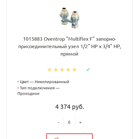
1015883 Oventrop "Multiflex F" запорно-
присоединительный узел 1/2" НР x 3/4" НР,
прямой
•
Цвет — Никелированный
•
Тип подключения —
Проходное
4 374 руб.
-
+