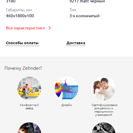
3180
9217 matt чёрный
Габариты, мм
Тип
460x1800x100
3-х колончатый
Все характеристики
Способы оплаты
Доставка
Почему Zehnder?
Комфорт на 5
Дизайн
Сертифицировано
звёзд
для детских и
медицинских
учреждений