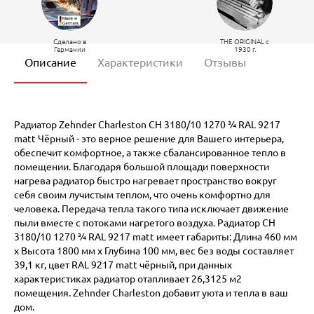
Сделано в
THE ORIGINAL c
Германии
1930 г.
Описание
Характеристики
Отзывы
Радиатор Zehnder Charleston CH 3180/10 1270 ¾ RAL 9217
matt Чёрный - это верное решение для Вашего интерьера,
обеспечит комфортное, а также сбалансированное тепло в
помещении. Благодаря большой площади поверхности
нагрева радиатор быстро нагревает пространство вокруг
себя своим лучистым теплом, что очень комфортно для
человека. Передача тепла такого типа исключает движение
пыли вместе с потоками нагретого воздуха. Радиатор CH
3180/10 1270 ¾ RAL 9217 matt имеет габариты: Длина 460 мм
х Высота 1800 мм х Глубина 100 мм, вес без воды составляет
39,1 кг, цвет RAL 9217 matt чёрный, при данных
характеристиках радиатор отапливает 26,3125 м2
помещения. Zehnder Charleston добавит уюта и тепла в ваш
дом.