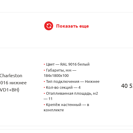
Показать еще
•
Цвет — RAL 9016 белый
•
Габариты, мм —
Charleston
184x1800x100
•
Тип подключения — Нижнее
9016 нижнее
40 5
•
Кол-во секций — 4
CVD1+BH)
•
Отапливаемая площадь, м2
— 11
о
•
Крепёж настенный — в
комплекте