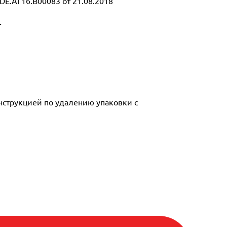
E.АГ16.В00083 от 21.08.2018
т
инструкцией по удалению упаковки с