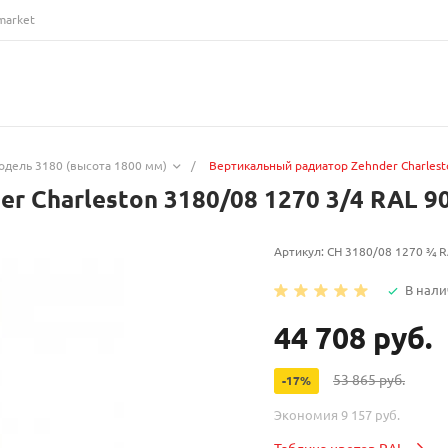
market
одель 3180 (высота 1800 мм)
/
Вертикальный радиатор Zehnder Charles
r Charleston 3180/08 1270 3/4 RAL 
Артикул:
CH 3180/08 1270 ¾ R
В нали
44 708 руб.
53 865 руб.
-17%
Экономия
9 157 руб.