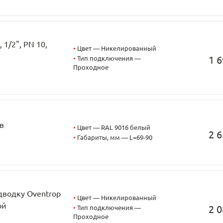
1/2", PN 10,
•
Цвет — Никелированный
1 6
•
Тип подключения —
Проходное
в
•
Цвет — RAL 9016 белый
2 6
•
Габариты, мм — L=69-90
дводку Oventrop
•
Цвет — Никелированный
ой
2 0
•
Тип подключения —
Проходное