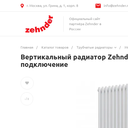
г. Москва, ул. Грина, д. 1, корп. 8
info@zehnder.
Официальный сайт
партнёра Zehnder в
России
Главная
/
Каталог товаров
/
Трубчатые радиаторы
/
М
Вертикальный радиатор Zehnde
подключение