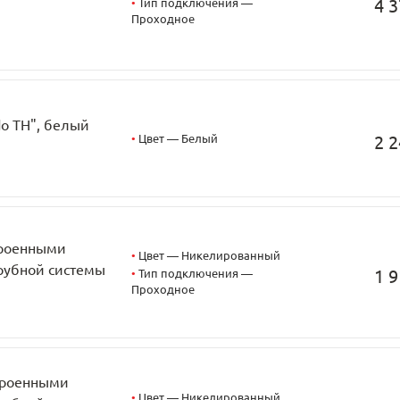
4 3
•
Тип подключения —
Проходное
do TH", белый
•
Цвет — Белый
2 2
троенными
•
Цвет — Никелированный
трубной системы
1 9
•
Тип подключения —
Проходное
строенными
•
Цвет — Никелированный