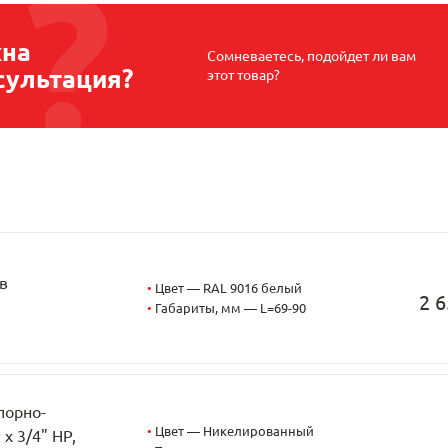
на
Сомневаетесь, подойдет ли вам
сультация?
этот товар?
в
•
Цвет — RAL 9016 белый
2 6
•
Габариты, мм — L=69-90
порно-
•
Цвет — Никелированный
x 3/4" НР,