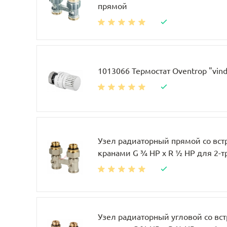
прямой
1013066 Термостат Oventrop "vin
Узел радиаторный прямой со вс
кранами G ¾ НР x R ½ НР для 2-
Узел радиаторный угловой со в