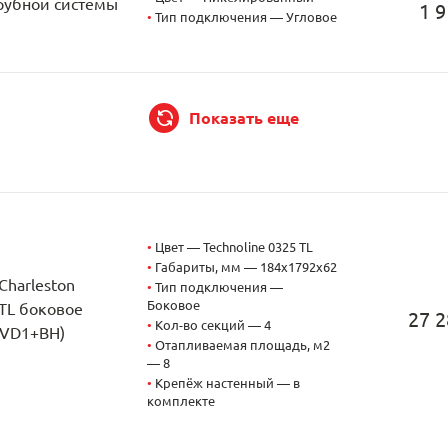
трубной системы
1 9
•
Тип подключения — Угловое
Показать еще
•
Цвет — Technoline 0325 TL
•
Габариты, мм — 184x1792x62
Charleston
•
Тип подключения —
Боковое
 TL боковое
27 2
•
Кол-во секций — 4
CVD1+BH)
•
Отапливаемая площадь, м2
— 8
о
•
Крепёж настенный — в
комплекте