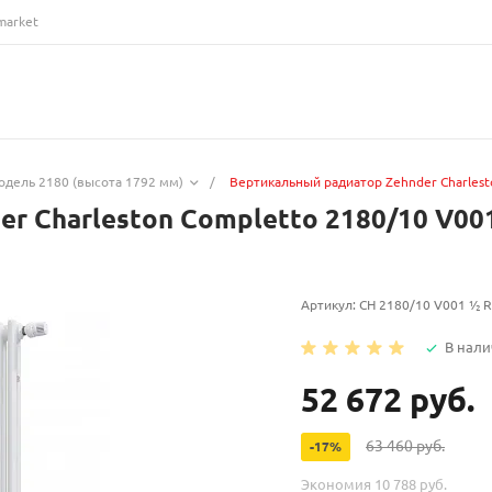
market
одель 2180 (высота 1792 мм)
/
Вертикальный радиатор Zehnder Charles
r Charleston Completto 2180/10 V00
Артикул:
CH 2180/10 V001 ½ 
В нали
52 672 руб.
63 460 руб.
-17%
Экономия
10 788 руб.