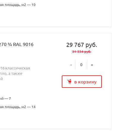
ая площадь, м2 — 10
29 767 руб.
270 ¾ RAL 9016
31 334 руб.
-
+
016 классическая
ло, а также
ой
в корзину
ий — 7
ая площадь, м2 — 14