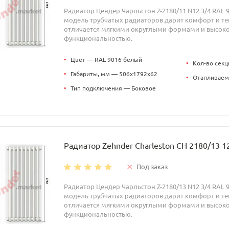
Радиатор Цендер Чарльстон Z-2180/11 N12 3/4 RAL 
модель трубчатых радиаторов дарит комфорт и теп
отличается мягкими округлыми формами и высок
функциональностью.
•
Цвет — RAL 9016 белый
•
Кол-во секц
•
Габариты, мм — 506x1792x62
•
Отапливаем
•
Тип подключения — Боковое
Радиатор Zehnder Charleston CH 2180/13 1
Под заказ
Радиатор Цендер Чарльстон Z-2180/13 N12 3/4 RAL 
модель трубчатых радиаторов дарит комфорт и теп
отличается мягкими округлыми формами и высок
функциональностью.