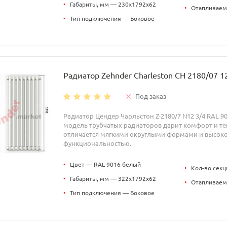
•
Габариты, мм — 230x1792x62
•
Отапливаем
•
Тип подключения — Боковое
Радиатор Zehnder Charleston CH 2180/07 1
Под заказ
Радиатор Цендер Чарльстон Z-2180/7 N12 3/4 RAL 9
модель трубчатых радиаторов дарит комфорт и теп
отличается мягкими округлыми формами и высок
функциональностью.
•
Цвет — RAL 9016 белый
•
Кол-во секц
•
Габариты, мм — 322x1792x62
•
Отапливаем
•
Тип подключения — Боковое