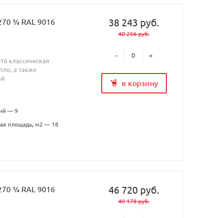
38 243 руб.
270 ¾ RAL 9016
40 256 руб.
-
+
016 классическая
ло, а также
ой
в корзину
ий — 9
ая площадь, м2 — 18
46 720 руб.
270 ¾ RAL 9016
49 178 руб.