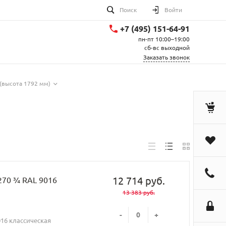
Поиск
Войти
+7 (495) 151-64-91
пн-пт 10:00–19:00
сб-вс выходной
Заказать звонок
(высота 1792 мм)
12 714 руб.
270 ¾ RAL 9016
13 383 руб.
-
+
016 классическая