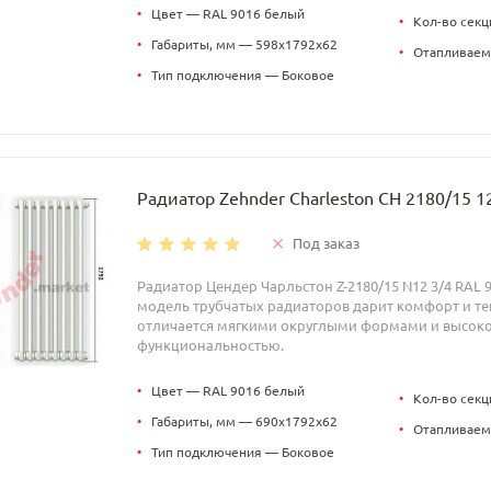
•
Цвет — RAL 9016 белый
•
Кол-во секц
•
Габариты, мм — 598x1792x62
•
Отапливаем
•
Тип подключения — Боковое
Радиатор Zehnder Charleston CH 2180/15 1
Под заказ
Радиатор Цендер Чарльстон Z-2180/15 N12 3/4 RAL 
модель трубчатых радиаторов дарит комфорт и теп
отличается мягкими округлыми формами и высок
функциональностью.
•
Цвет — RAL 9016 белый
•
Кол-во секц
•
Габариты, мм — 690x1792x62
•
Отапливаем
•
Тип подключения — Боковое