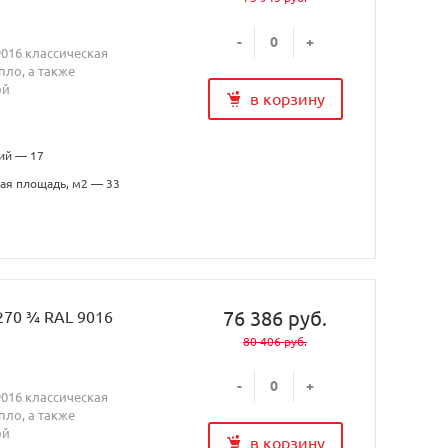
-
+
9016 классическая
ло, а также
ой
в корзину
ий — 17
ая площадь, м2 — 33
76 386 руб.
270 ¾ RAL 9016
80 406 руб.
-
+
9016 классическая
ло, а также
ой
в корзину