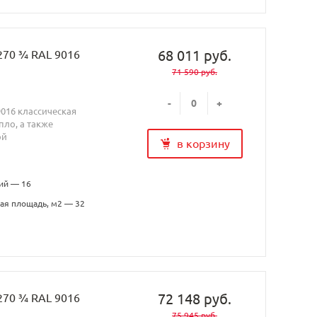
68 011 руб.
270 ¾ RAL 9016
71 590 руб.
-
+
9016 классическая
ло, а также
ой
в корзину
ий — 16
ая площадь, м2 — 32
72 148 руб.
270 ¾ RAL 9016
75 945 руб.