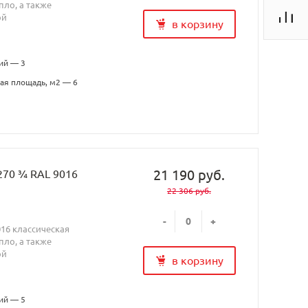
ло, а также
ой
в корзину
ий — 3
ая площадь, м2 — 6
21 190 руб.
270 ¾ RAL 9016
22 306 руб.
-
+
016 классическая
ло, а также
ой
в корзину
ий — 5