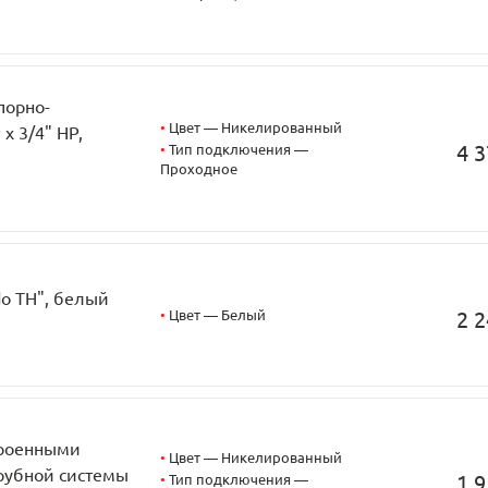
порно-
•
Цвет — Никелированный
x 3/4" НР,
4 3
•
Тип подключения —
Проходное
do TH", белый
•
Цвет — Белый
2 2
троенными
•
Цвет — Никелированный
трубной системы
1 9
•
Тип подключения —