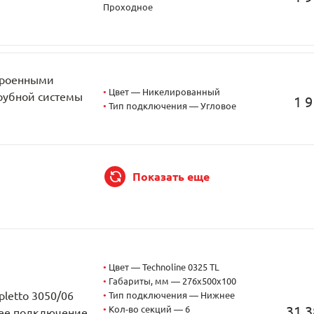
Проходное
строенными
•
Цвет — Никелированный
трубной системы
1 9
•
Тип подключения — Угловое
Показать еще
•
Цвет — Technoline 0325 TL
•
Габариты, мм — 276x500x100
pletto 3050/06
•
Тип подключения — Нижнее
31 3
•
Кол-во секций — 6
жнее подключение