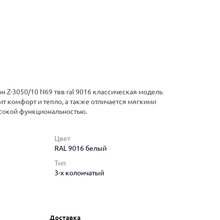
н Z-3050/10 N69 твв ral 9016 классическая модель
ит комфорт и тепло, а также отличается мягкими
сокой функциональностью.
Цвет
RAL 9016 белый
Тип
3-х колончатый
Доставка