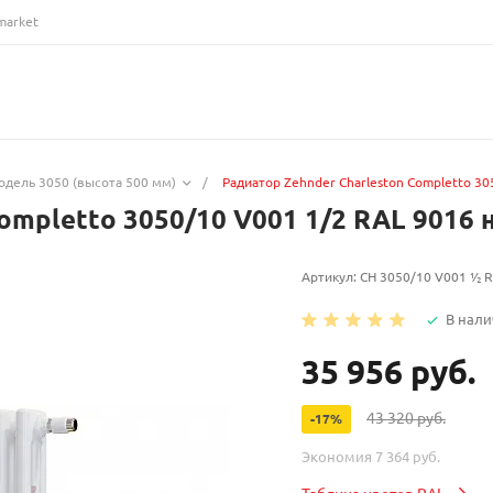
market
одель 3050 (высота 500 мм)
/
Радиатор Zehnder Charleston Completto 3
Completto 3050/10 V001 1/2 RAL 901
Артикул:
CH 3050/10 V001 ½ 
В нали
35 956 руб.
43 320 руб.
-17%
Экономия
7 364 руб.