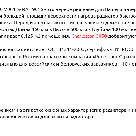
10 V001 ½ RAL 9016 - это верное решение для Вашего инте
 большой площади поверхности нагрева радиатор быстро 
века. Передача тепла такого типа исключает движение пыл
риты: Длина 460 мм х Высота 500 мм х Глубина 100 мм, вес
тапливает 8,125 м2 помещения.
Charleston 3050
добавит уют
 на соответствие ГОСТ 31311-2005, сертификат № POCC D
рахованы в России в страховой компании «Ренессанс Страхо
ециально для российских и белорусских заказчиков – 10 ле
азанием на этикетке основных характеристик радиатора и 
ования упаковки для защиты радиатора.