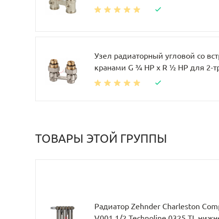
Узел радиаторный угловой со в
кранами G ¾ НР x R ½ НР для 2-
ТОВАРЫ ЭТОЙ ГРУППЫ
Радиатор Zehnder Charleston Com
V001 1/2 Technoline 0325 TL ни