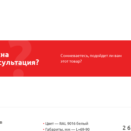
на
Сомневаетесь, подойдет ли вам
сультация?
этот товар?
в
•
Цвет — RAL 9016 белый
2 6
•
Габариты, мм — L=69-90