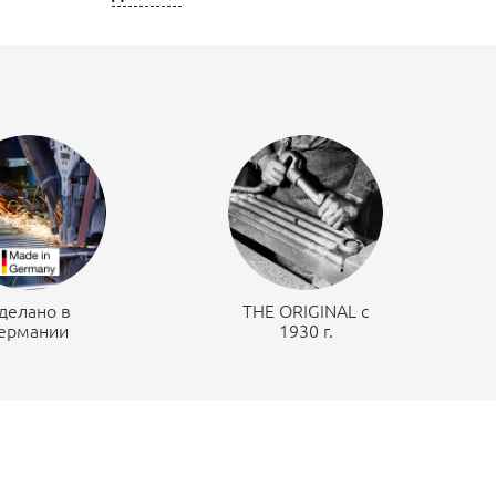
делано в
THE ORIGINAL c
ермании
1930 г.