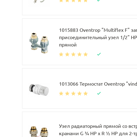
1015883 Oventrop "Multiflex F" за
присоединительный узел 1/2" НР 
прямой
1013066 Термостат Oventrop "vin
Узел радиаторный прямой со вс
кранами G ¾ НР x R ½ НР для 2-