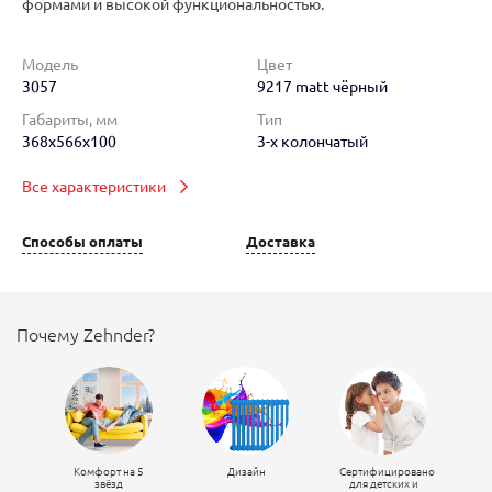
формами и высокой функциональностью.
Модель
Цвет
3057
9217 matt чёрный
Габариты, мм
Тип
368x566x100
3-х колончатый
Все характеристики
Способы оплаты
Доставка
Почему Zehnder?
Комфорт на 5
Дизайн
Сертифицировано
звёзд
для детских и