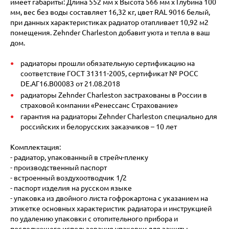
имеет габариты: Длина 552 мм х Высота 566 мм х Глубина 100
мм, вес без воды составляет 16,32 кг, цвет RAL 9016 белый,
при данных характеристиках радиатор отапливает 10,92 м2
помещения. Zehnder Charleston добавит уюта и тепла в ваш
дом.
радиаторы прошли обязательную сертификацию на
соответствие ГОСТ 31311-2005, сертификат № POCC
DE.АГ16.В00083 от 21.08.2018
радиаторы Zehnder Charleston застрахованы в России в
страховой компании «Ренессанс Страхование»
гарантия на радиаторы Zehnder Charleston специально для
российских и белорусских заказчиков – 10 лет
Комплектация:
- радиатор, упакованный в стрейч-пленку
- производственный паспорт
- встроенный воздухоотводчик 1/2
- паспорт изделия на русском языке
- упаковка из двойного листа гофрокартона с указанием на
этикетке основных характеристик радиатора и инструкцией
по удалению упаковки с отопительного прибора и
последующего использования упаковки для защиты