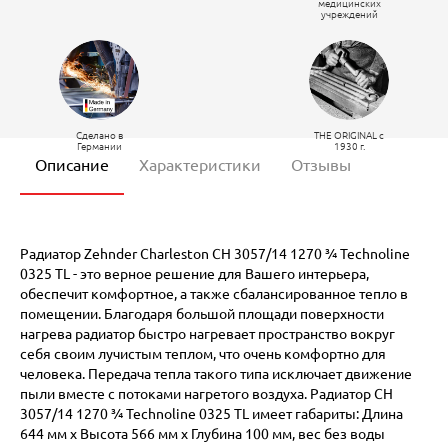
медицинских
учреждений
Сделано в
THE ORIGINAL c
Германии
1930 г.
Описание
Характеристики
Отзывы
Радиатор Zehnder Charleston CH 3057/14 1270 ¾ Technoline
0325 TL - это верное решение для Вашего интерьера,
обеспечит комфортное, а также сбалансированное тепло в
помещении. Благодаря большой площади поверхности
нагрева радиатор быстро нагревает пространство вокруг
себя своим лучистым теплом, что очень комфортно для
человека. Передача тепла такого типа исключает движение
пыли вместе с потоками нагретого воздуха. Радиатор CH
3057/14 1270 ¾ Technoline 0325 TL имеет габариты: Длина
644 мм х Высота 566 мм х Глубина 100 мм, вес без воды