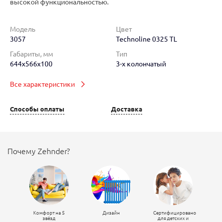
высокой функциональностью.
Модель
Цвет
3057
Technoline 0325 TL
Габариты, мм
Тип
644x566x100
3-х колончатый
Все характеристики
Способы оплаты
Доставка
Почему Zehnder?
Комфорт на 5
Дизайн
Сертифицировано
звёзд
для детских и