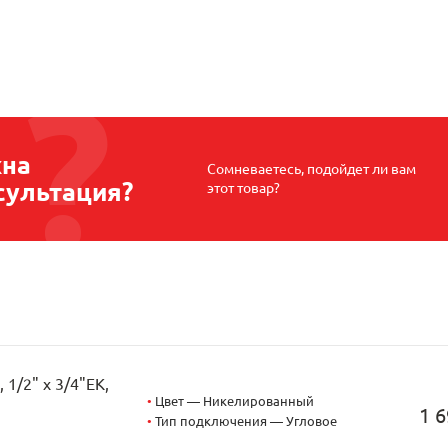
на
Сомневаетесь, подойдет ли вам
сультация?
этот товар?
1/2" х 3/4"EK,
•
Цвет — Никелированный
1 6
•
Тип подключения — Угловое