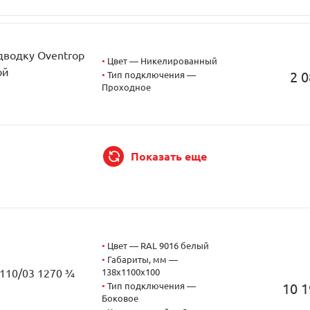
дводку Oventrop
•
Цвет — Никелированный
ой
2 0
•
Тип подключения —
Проходное
Показать еще
•
Цвет — RAL 9016 белый
•
Габариты, мм —
138x1100x100
3110/03 1270 ¾
•
Тип подключения —
10 1
Боковое