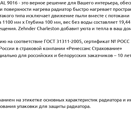
RAL 9016 - это верное решение для Вашего интерьера, обе
поверхности нагрева радиатор быстро нагревает простран
такого типа исключает движение пыли вместе с потоками 
 1100 мм х Глубина 100 мм, вес без воды составляет 19,44
щения. Zehnder Charleston добавит уюта и тепла в ваш до
 на соответствие ГОСТ 31311-2005, сертификат № POCC D
 России в страховой компании «Ренессанс Страхование»
ециально для российских и белорусских заказчиков – 10 ле
азанием на этикетке основных характеристик радиатора и 
ования упаковки для защиты радиатора.