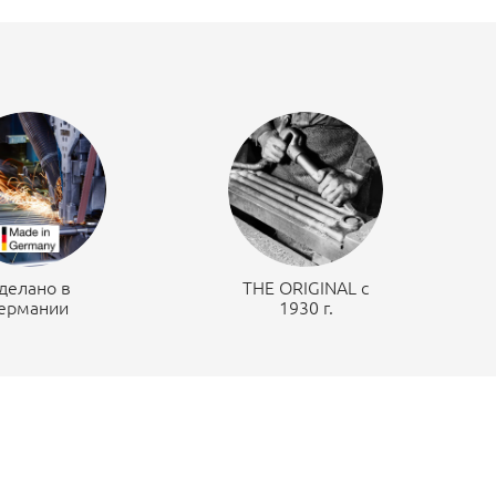
делано в
THE ORIGINAL c
ермании
1930 г.