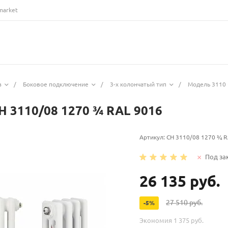
market
з
/
Боковое подключение
/
3-х колончатый тип
/
Модель 3110 
H 3110/08 1270 ¾ RAL 9016
Артикул:
CH 3110/08 1270 ¾ R
Под за
26 135 руб.
27 510 руб.
-5%
Экономия
1 375 руб.