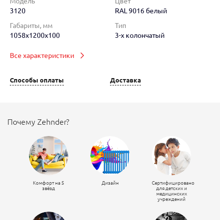
Модель
Цвет
3120
RAL 9016 белый
Габариты, мм
Тип
1058x1200x100
3-х колончатый
Все характеристики
Способы оплаты
Доставка
Почему Zehnder?
Комфорт на 5
Дизайн
Сертифицировано
звёзд
для детских и
медицинских
учреждений