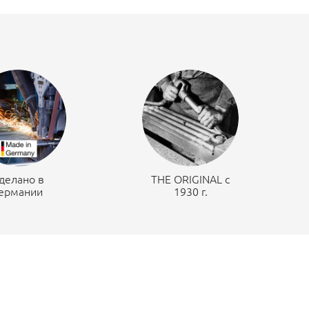
делано в
THE ORIGINAL c
ермании
1930 г.