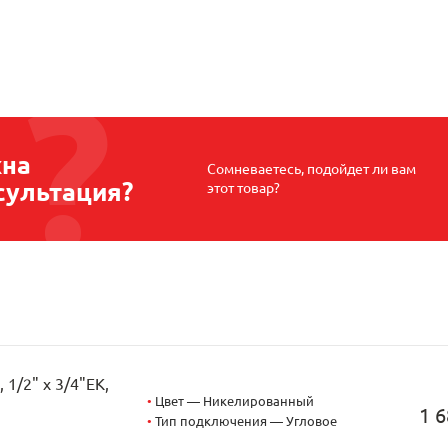
на
Сомневаетесь, подойдет ли вам
сультация?
этот товар?
1/2" х 3/4"EK,
•
Цвет — Никелированный
1 6
•
Тип подключения — Угловое