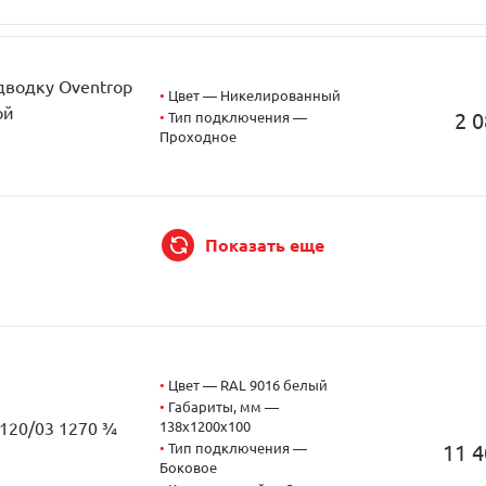
дводку Oventrop
•
Цвет — Никелированный
ой
2 0
•
Тип подключения —
Проходное
Показать еще
•
Цвет — RAL 9016 белый
•
Габариты, мм —
138x1200x100
3120/03 1270 ¾
•
Тип подключения —
11 4
Боковое