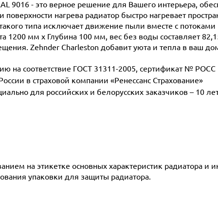
RAL 9016 - это верное решение для Вашего интерьера, обе
поверхности нагрева радиатор быстро нагревает простран
такого типа исключает движение пыли вместе с потоками 
а 1200 мм х Глубина 100 мм, вес без воды составляет 82,1
щения. Zehnder Charleston добавит уюта и тепла в ваш до
 на соответствие ГОСТ 31311-2005, сертификат № POCC D
 России в страховой компании «Ренессанс Страхование»
ециально для российских и белорусских заказчиков – 10 ле
азанием на этикетке основных характеристик радиатора и 
ования упаковки для защиты радиатора.