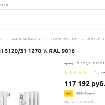
market
з
/
Боковое подключение
/
3-х колончатый тип
/
Модель 3120 
H 3120/31 1270 ¾ RAL 9016
Артикул:
CH 3120/31 1270 ¾ R
Под за
117 192 руб
123 360 руб.
-5%
Экономия
6 168 руб.