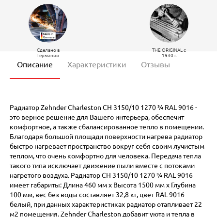
Сделано в
THE ORIGINAL c
Германии
1930 г.
Описание
Характеристики
Отзывы
Радиатор Zehnder Charleston CH 3150/10 1270 ¾ RAL 9016 -
это верное решение для Вашего интерьера, обеспечит
комфортное, а также сбалансированное тепло в помещении.
Благодаря большой площади поверхности нагрева радиатор
быстро нагревает пространство вокруг себя своим лучистым
теплом, что очень комфортно для человека. Передача тепла
такого типа исключает движение пыли вместе с потоками
нагретого воздуха. Радиатор CH 3150/10 1270 ¾ RAL 9016
имеет габариты: Длина 460 мм х Высота 1500 мм х Глубина
100 мм, вес без воды составляет 32,8 кг, цвет RAL 9016
белый, при данных характеристиках радиатор отапливает 22
м2 помещения. Zehnder Charleston добавит уюта и тепла в