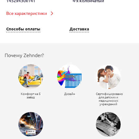
1452x430x141
4-х колончатый
Все характеристики
Способы оплаты
Доставка
Почему Zehnder?
Комфорт на 5
Дизайн
Сертифицировано
звёзд
для детских и
медицинских
учреждений