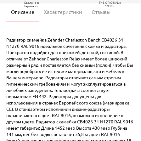
Сделано в
THE ORIGINAL c
Германии
1930 г.
Описание
Характеристики
Отзывы
Радиатор-скамейка Zehnder Charleston Bench CB4026-31
N1270 RAL 9016 идеальное сочетание скамьи и радиатора.
Прекрасно подойдет для прихожей, детской, гостиной. В
отличие от Zehnder Charleston Relax имеет более широкий
размерный ряд и поставляется без скамьи (полки), чтобы Вы
могли подобрать ее из тех же материалов, что и мебель в
Вашем интерьере. Радиаторы отвечают самым строгим
гигиеническим требованиям и могут эксплуатироваться в
лечебных заведениях. Теплоотдача соответствует
нормативам EN 442. Радиаторы допущены для
использования в странах Европейского союза (маркировка
CE). В стандартном исполнении дизайн-радиаторы
окрашиваются в цвет RAL 9016, возможно исполнение в
другом цвете. Радиатор-скамейка CB4026-31 N1270 RAL 9016
имеет габариты: Длина 1452 мм х Высота 430 мм х Глубина
141 мм, вес без воды составляет 35,8 кг, цвет RAL 9016
белый, при данных характеристиках радиатор отапливает 18