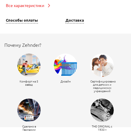
Все характеристики
Способы оплаты
Доставка
Почему Zehnder?
Комфорт на 5
Дизайн
Сертифицировано
звёзд
для детских и
медицинских
учреждений
Сделано в
THE ORIGINAL c
Германии
1930 г.