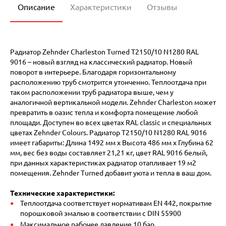
Описание
Характеристики
Отзывы
Радиатор Zehnder Charleston Turned T2150/10 N1280 RAL
9016 – новый взгляд на классический радиатор. Новый
поворот в интерьере. Благодаря горизонтальному
расположению труб смотрится утонченно. Теплоотдача при
таком расположении труб радиатора выше, чем у
аналогичной вертикальной модели. Zehnder Charleston может
превратить в оазис тепла и комфорта помещение любой
площади. Доступен во всех цветах RAL classic и специальных
цветах Zehnder Colours. Радиатор T2150/10 N1280 RAL 9016
имеет габариты: Длина 1492 мм х Высота 486 мм х Глубина 62
мм, вес без воды составляет 21,21 кг, цвет RAL 9016 белый,
при данных характеристиках радиатор отапливает 19 м2
помещения. Zehnder Turned добавит уюта и тепла в ваш дом.
Технические характеристики:
Теплоотдача соответствует нормативам EN 442, покрытие
порошковой эмалью в соответствии с DIN 55900
Максимальное рабочее давление 10 бар