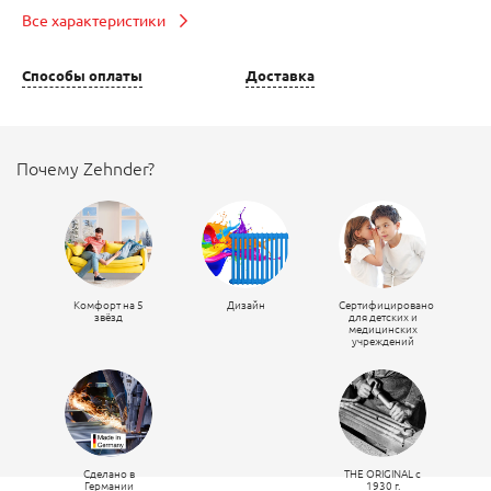
Все характеристики
Способы оплаты
Доставка
Почему Zehnder?
Комфорт на 5
Дизайн
Сертифицировано
звёзд
для детских и
медицинских
учреждений
Сделано в
THE ORIGINAL c
Германии
1930 г.