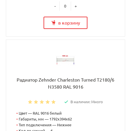
-
+
в корзину
Радиатор Zehnder Charleston Turned T2180/6
N3580 RAL 9016
В наличии: Много
•
Цвет — RAL 9016 белый
•
Габариты, мм — 1792x394x62
•
Тип подключения — Нижнее
•
Кол-во секций — 6