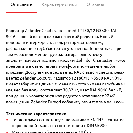
Описание
Характеристики
Отзывы
Радиатор Zehnder Charleston Turned T2180/12 N3580 RAL
9016 – новый взгляд на классический радиатор. Новый
поворот в интерьере. Благодаря горизонтальному
расположению труб смотрится утонченно. Теплоотдача при
таком расположении труб радиатора выше, чем у
аналогичной вертикальной модели. Zehnder Charleston может
превратить в оазис тепла и комфорта помещение любой
площади. Доступен во всех цветах RAL classic и специальных
цветах Zehnder Colours. Радиатор T2180/12 N3580 RAL 9016
имеет габариты: Длина 1792 мм х Высота 578 мм х Глубина 62
мм, вес без воды составляет 30,32 кг, цвет RAL 9016 белый,
при данных характеристиках радиатор отапливает 27 м2
помещения. Zehnder Turned добавит уюта и тепла в ваш дом.
Технические характеристики:
Теплоотдача соответствует нормативам EN 442, покрытие
порошковой эмалью в соответствии с DIN 55900
Максимальное рабочее давление 10 бар