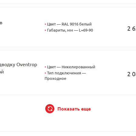
в
•
Цвет — RAL 9016 белый
2 6
•
Габариты, мм — L=69-90
дводку Oventrop
•
Цвет — Никелированный
ой
2 0
•
Тип подключения —
Проходное
Показать еще