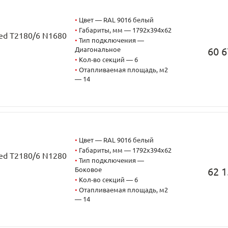
•
Цвет — RAL 9016 белый
•
Габариты, мм — 1792x394x62
ned T2180/6 N1680
•
Тип подключения —
Диагональное
60 6
•
Кол-во секций — 6
•
Отапливаемая площадь, м2
— 14
•
Цвет — RAL 9016 белый
•
Габариты, мм — 1792x394x62
ned T2180/6 N1280
•
Тип подключения —
Боковое
62 1
•
Кол-во секций — 6
•
Отапливаемая площадь, м2
— 14