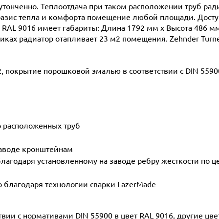
утонченно. Теплоотдача при таком расположении труб рад
оазис тепла и комфорта помещение любой площади. Доступе
0 RAL 9016 имеет габариты: Длина 1792 мм х Высота 486 мм
тиках радиатор отапливает 23 м2 помещения. Zehnder Turn
2, покрытие порошковой эмалью в соответствии с DIN 5590
о расположенных труб
заводе кронштейнам
лагодаря установленному на заводе ребру жесткости по ц
о благодаря технологии сварки LazerMade
ии с нормативами DIN 55900 в цвет RAL 9016, другие цвет