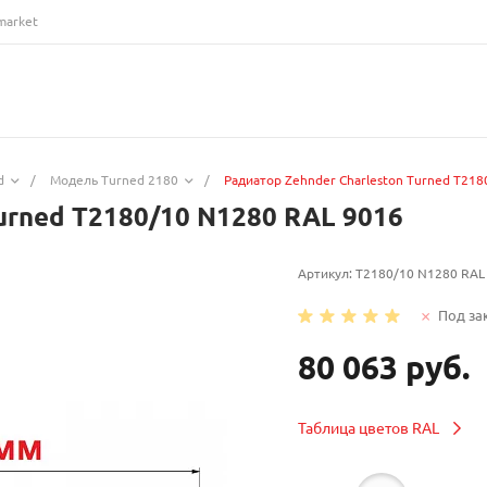
market
d
/
Модель Turned 2180
/
Радиатор Zehnder Charleston Turned T21
urned T2180/10 N1280 RAL 9016
Артикул:
T2180/10 N1280 RAL
Под за
80 063 руб.
Таблица цветов RAL