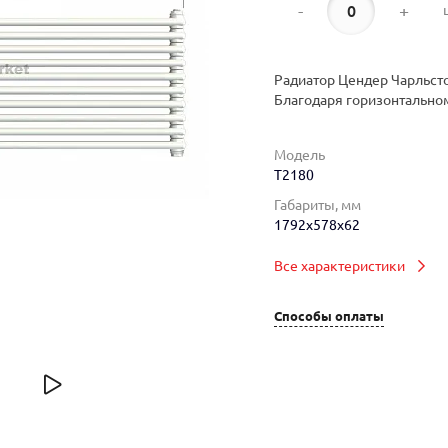
-
+
Радиатор Цендер Чарльсто
Благодаря горизонтально
Модель
T2180
Габариты, мм
1792x578x62
Все характеристики
Способы оплаты