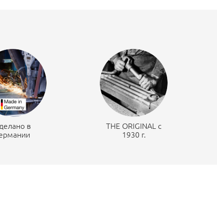
делано в
THE ORIGINAL c
ермании
1930 г.