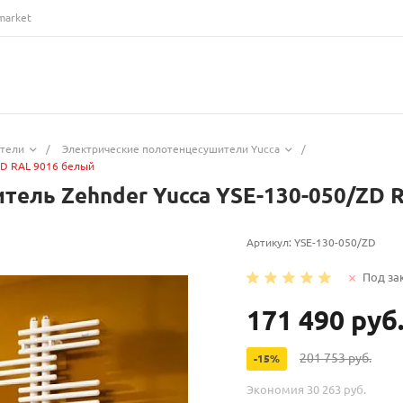
market
ители
/
Электрические полотенцесушители Yucca
/
ZD RAL 9016 белый
ель Zehnder Yucca YSE-130-050/ZD 
Артикул:
YSE-130-050/ZD
Под за
171 490 руб
201 753 руб.
-15%
Экономия
30 263 руб.