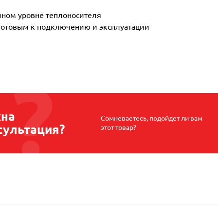
чном уровне теплоносителя
готовым к подключению и эксплуатации
на
Сомневаетесь, подойдет ли вам
сультация?
этот товар?