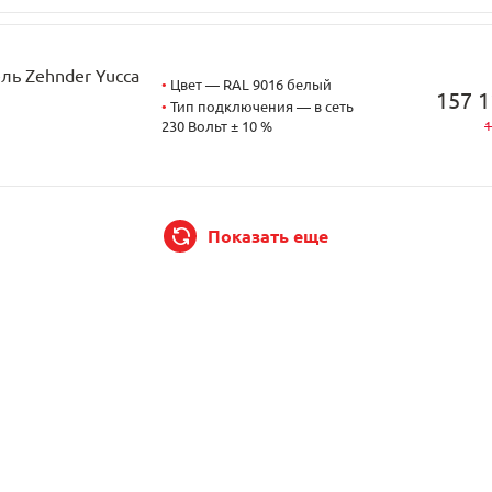
ь Zehnder Yucca
•
Цвет — RAL 9016 белый
157 1
•
Тип подключения — в сеть
230 Вольт ± 10 %
1
Показать еще