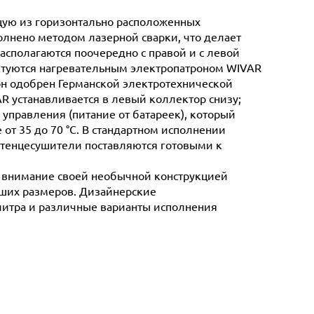
щую из горизонтально расположенных
лнено методом лазерной сварки, что делает
сполагаются поочередно с правой и с левой
ктуются нагревательным электропатроном WIVAR
он одобрен Германской электротехнической
AR устанавливается в левый коллектор снизу;
управления (питание от батареек), который
от 35 до 70 °C. В стандартном исполнении
отенцесушители поставляются готовыми к
т внимание своей необычной конструкцией
ьших размеров. Дизайнерские
литра и различные варианты исполнения