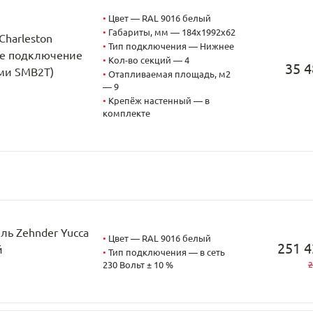
•
Цвет — RAL 9016 белый
•
Габариты, мм — 184x1992x62
Charleston
•
Тип подключения — Нижнее
ее подключение
•
Кол-во секций — 4
35 4
ами SMB2T)
•
Отапливаемая площадь, м2
— 9
•
Крепёж настенный — в
комплекте
ь Zehnder Yucca
•
Цвет — RAL 9016 белый
251 4
й
•
Тип подключения — в сеть
230 Вольт ± 10 %
2