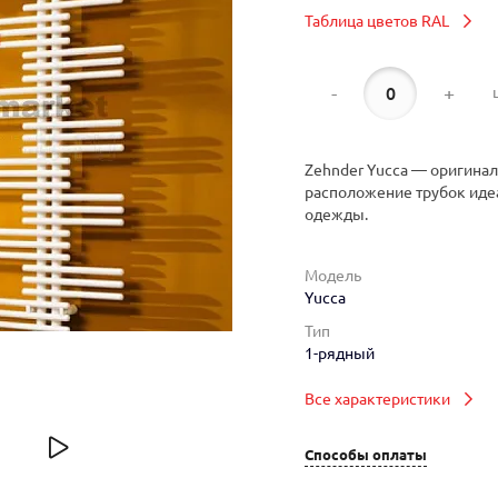
Таблица цветов RAL
-
+
Zehnder Yucca — оригина
расположение трубок идеа
одежды.
Модель
Yucca
Тип
1-рядный
Все характеристики
Способы оплаты