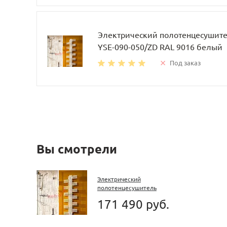
Электрический полотенцесушител
YSE-090-050/ZD RAL 9016 белый
Под заказ
Вы смотрели
Электрический
полотенцесушитель
Zehnder Yucca YSE-130-
171 490 руб.
050/ZD RAL 9016 белый