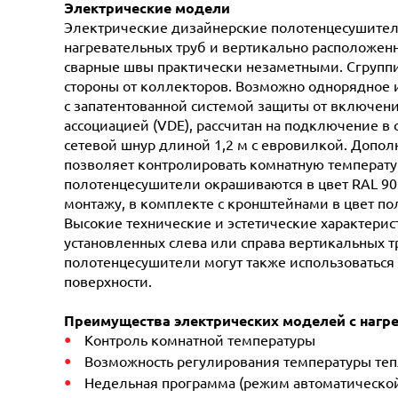
Электрические модели
Электрические дизайнерские полотенцесушители
нагревательных труб и вертикально расположен
сварные швы практически незаметными. Сгруппи
стороны от коллекторов. Возможно однорядное
с запатентованной системой защиты от включен
ассоциацией (VDE), рассчитан на подключение в 
сетевой шнур длиной 1,2 м с евровилкой. Допол
позволяет контролировать комнатную температур
полотенцесушители окрашиваются в цвет RAL 90
монтажу, в комплекте с кронштейнами в цвет п
Высокие технические и эстетические характери
установленных слева или справа вертикальных т
полотенцесушители могут также использоваться
поверхности.
Преимущества электрических моделей с нагр
Контроль комнатной температуры
Возможность регулирования температуры те
Недельная программа (режим автоматической