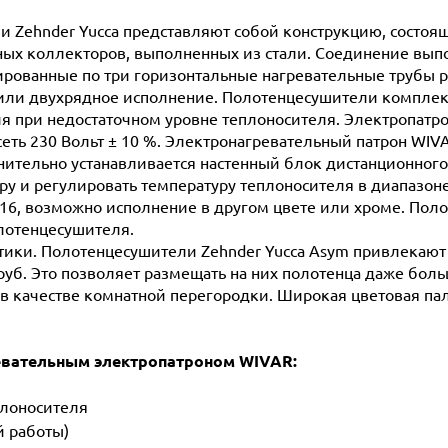
 Zehnder Yucca представляют собой конструкцию, состоя
ных коллекторов, выполненных из стали. Соединение выпо
рованные по три горизонтальные нагревательные трубы ра
 или двухрядное исполнение. Полотенцесушители компле
ия при недостаточном уровне теплоносителя. Электропатр
сеть 230 Вольт ± 10 %. Электронагревательный патрон WIV
нительно устанавливается настенный блок дистанционного 
у и регулировать температуру теплоносителя в диапазоне 
16, возможно исполнение в другом цвете или хроме. Пол
олотенцесушителя.
стики. Полотенцесушители Zehnder Yucca Asym привлекаю
руб. Это позволяет размещать на них полотенца даже бол
 в качестве комнатной перегородки. Широкая цветовая па
евательным электропатроном WIVAR:
плоносителя
 работы)