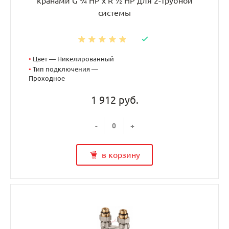
кранами G ¾ НР x R ½ НР для 2-трубной
системы
•
Цвет — Никелированный
•
Тип подключения —
Проходное
1 912 руб.
-
+
в корзину