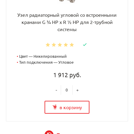
Узел радиаторный угловой со встроенными
кранами G ¾ НР x R ½ НР для 2-трубной
системы
•
Цвет — Никелированный
•
Тип подключения — Угловое
1 912 руб.
-
+
в корзину