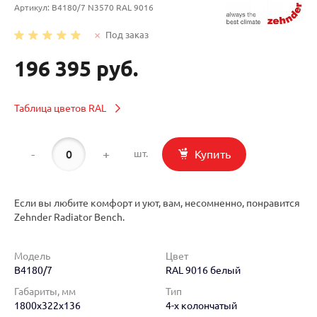
Артикул:
B4180/7 N3570 RAL 9016
Под заказ
196 395 руб.
Таблица цветов RAL
-
+
Купить
шт.
Если вы любите комфорт и уют, вам, несомненно, понравится
Zehnder Radiator Bench.
Модель
Цвет
B4180/7
RAL 9016 белый
Габариты, мм
Тип
1800x322x136
4-х колончатый