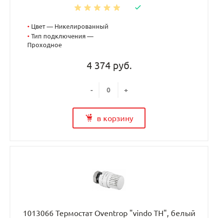
•
Цвет — Никелированный
•
Тип подключения —
Проходное
4 374 руб.
-
+
в корзину
1013066 Термостат Oventrop "vindo TH", белый