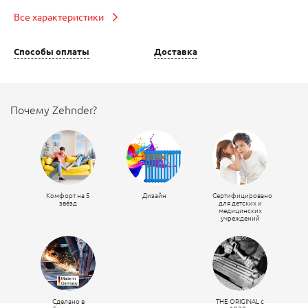
Все характеристики
Способы оплаты
Доставка
Почему Zehnder?
Комфорт на 5
Дизайн
Сертифицировано
звёзд
для детских и
медицинских
учреждений
Сделано в
THE ORIGINAL c