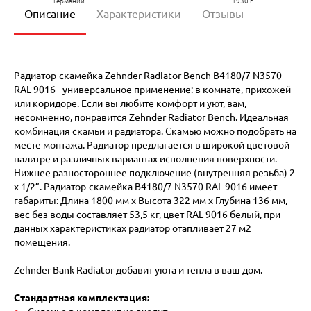
Германии
1930 г.
Описание
Характеристики
Отзывы
Радиатор-скамейка Zehnder Radiator Bench B4180/7 N3570
RAL 9016 - универсальное применение: в комнате, прихожей
или коридоре. Если вы любите комфорт и уют, вам,
несомненно, понравится Zehnder Radiator Bench. Идеальная
комбинация скамьи и радиатора. Скамью можно подобрать на
месте монтажа. Радиатор предлагается в широкой цветовой
палитре и различных вариантах исполнения поверхности.
Нижнее разностороннее подключение (внутренняя резьба) 2
х 1/2”. Радиатор-скамейка B4180/7 N3570 RAL 9016 имеет
габариты: Длина 1800 мм х Высота 322 мм х Глубина 136 мм,
вес без воды составляет 53,5 кг, цвет RAL 9016 белый, при
данных характеристиках радиатор отапливает 27 м2
помещения.
Zehnder Bank Radiator добавит уюта и тепла в ваш дом.
Стандартная комплектация: