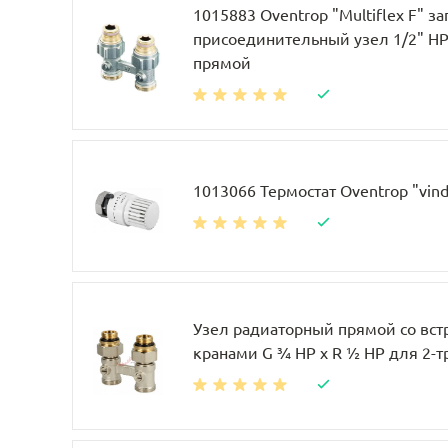
1015883 Oventrop "Multiflex F" за
присоединительный узел 1/2" НР 
прямой
1013066 Термостат Oventrop "vin
Узел радиаторный прямой со вс
кранами G ¾ НР x R ½ НР для 2-