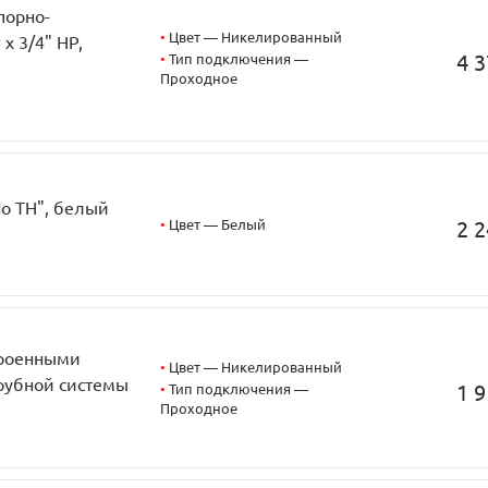
порно-
•
Цвет — Никелированный
x 3/4" НР,
4 3
•
Тип подключения —
Проходное
do TH", белый
•
Цвет — Белый
2 2
троенными
•
Цвет — Никелированный
трубной системы
1 9
•
Тип подключения —
Проходное