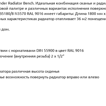
hnder Radiator Bench. Идеальная комбинация скамьи и рад
товой палитре и различных вариантах исполнения поверх
а B5180/8 N3570 RAL 9016 имеет габариты: Длина 1800 мм х
анных характеристиках радиатор отапливает 36 м2 помещени
ш дом.
вии с нормативами DIN 55900 в цвет RAL 9016
ение (внутренняя резьба) 2 х 1/2”
иатора различная высота сиденья
ье возможность повернуть радиатор вправо или влево