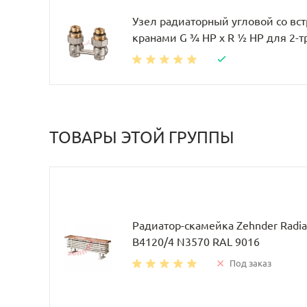
Узел радиаторный угловой со в
кранами G ¾ НР x R ½ НР для 2-
ТОВАРЫ ЭТОЙ ГРУППЫ
Радиатор-скамейка Zehnder Radia
B4120/4 N3570 RAL 9016
Под заказ