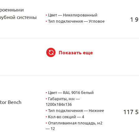
строенными
•
Цвет — Никелированный
трубной системы
1 9
•
Тип подключения — Угловое
Показать еще
•
Цвет — RAL 9016 белый
•
Габариты, мм —
tor Bench
1200x184x136
•
Тип подключения — Нижнее
117 5
•
Кол-во секций — 4
•
Отапливаемая площадь, м2
— 12