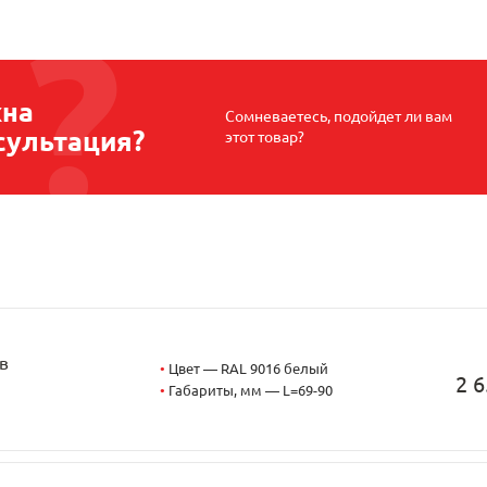
на
Сомневаетесь, подойдет ли вам
сультация?
этот товар?
в
•
Цвет — RAL 9016 белый
2 6
•
Габариты, мм — L=69-90