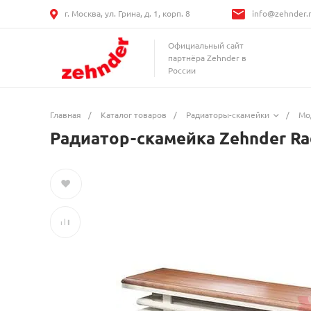
г. Москва, ул. Грина, д. 1, корп. 8
info@zehnder.
Официальный сайт
партнёра Zehnder в
России
Главная
/
Каталог товаров
/
Радиаторы-скамейки
/
Мо
Радиатор-скамейка Zehnder Ra