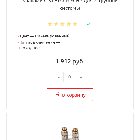
кранами G ¾ НР x R ½ НР для 2-трубной
системы
•
Цвет — Никелированный
•
Тип подключения —
Проходное
1 912 руб.
-
+
в корзину