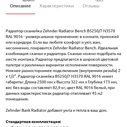
Германии
1930 г.
Описание
Характеристики
Отзывы
Радиатор-скамейка Zehnder Radiator Bench B5250/7 N3570
RAL 9016 - универсальное применение: в комнате, прихожей
или коридоре. Если вы любите комфорт и уют, вам,
несомненно, понравится Zehnder Radiator Bench. Идеальная
комбинация скамьи и радиатора. Скамью можно подобрать на
месте монтажа. Радиатор предлагается в широкой цветовой
палитре и различных вариантах исполнения поверхности.
Нижнее разностороннее подключение (внутренняя резьба) 2
х 1/2”. Радиатор-скамейка B5250/7 N3570 RAL 9016 имеет
габариты: Длина 2500 мм х Высота 322 мм х Глубина 173 мм,
вес без воды составляет 82,9 кг, цвет RAL 9016 белый, при
данных характеристиках радиатор отапливает 45 м2
помещения.
Zehnder Bank Radiator добавит уюта и тепла в ваш дом.
Стандартная комплектация: