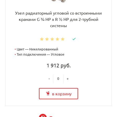
Узел радиаторный угловой со встроенными
кранами G ¾ НР x R ½ НР для 2-трубной
системы
•
Цвет — Никелированный
•
Тип подключения — Угловое
1 912 руб.
-
+
в корзину