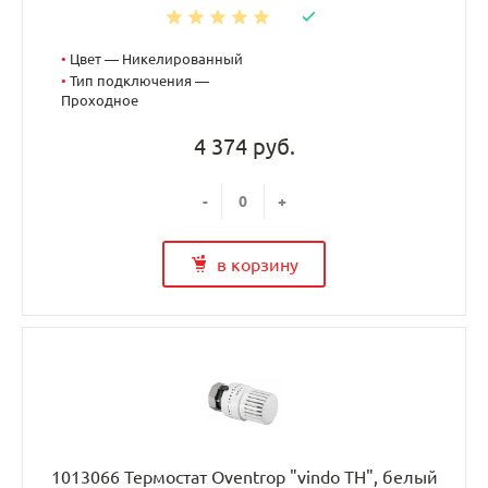
•
Цвет — Никелированный
•
Тип подключения —
Проходное
4 374 руб.
-
+
в корзину
1013066 Термостат Oventrop "vindo TH", белый