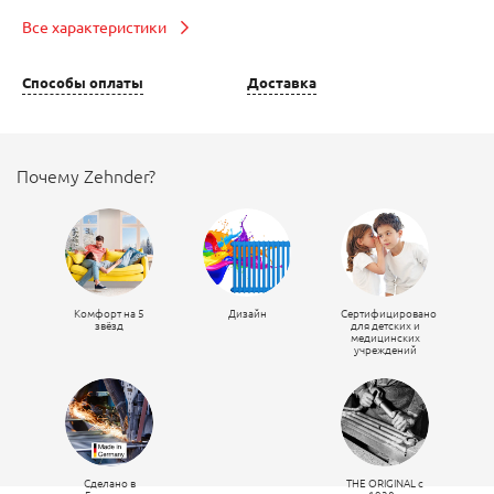
Все характеристики
Способы оплаты
Доставка
Почему Zehnder?
Комфорт на 5
Дизайн
Сертифицировано
звёзд
для детских и
медицинских
учреждений
Сделано в
THE ORIGINAL c