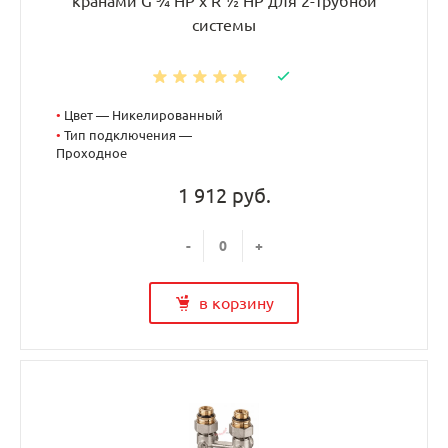
кранами G ¾ НР x R ½ НР для 2-трубной
системы
•
Цвет — Никелированный
•
Тип подключения —
Проходное
1 912 руб.
-
+
в корзину