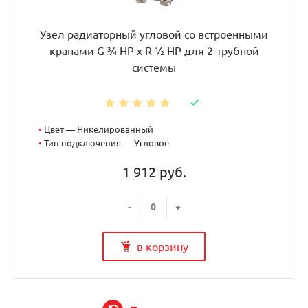
Узел радиаторный угловой со встроенными
кранами G ¾ НР x R ½ НР для 2-трубной
системы
•
Цвет — Никелированный
•
Тип подключения — Угловое
1 912 руб.
-
+
в корзину