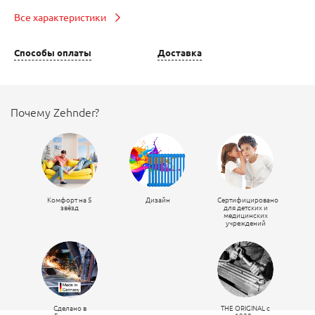
Все характеристики
Способы оплаты
Доставка
Почему Zehnder?
Комфорт на 5
Дизайн
Сертифицировано
звёзд
для детских и
медицинских
учреждений
Сделано в
THE ORIGINAL c