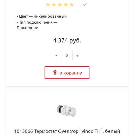
•
Цвет — Никелированный
•
Тип подключения —
Проходное
4 374 руб.
-
+
в корзину
1013066 Термостат Oventrop "vindo TH", белый