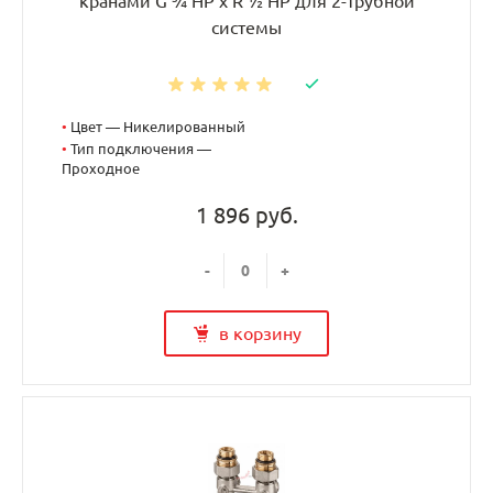
кранами G ¾ НР x R ½ НР для 2-трубной
системы
•
Цвет — Никелированный
•
Тип подключения —
Проходное
1 896 руб.
-
+
в корзину