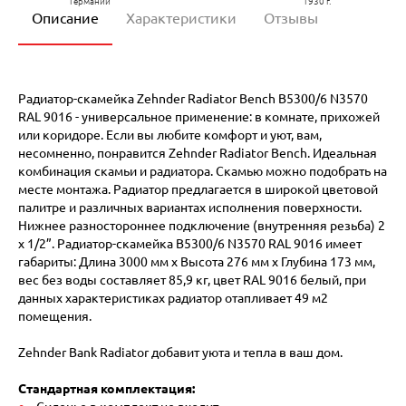
Германии
1930 г.
Описание
Характеристики
Отзывы
Радиатор-скамейка Zehnder Radiator Bench B5300/6 N3570
RAL 9016 - универсальное применение: в комнате, прихожей
или коридоре. Если вы любите комфорт и уют, вам,
несомненно, понравится Zehnder Radiator Bench. Идеальная
комбинация скамьи и радиатора. Скамью можно подобрать на
месте монтажа. Радиатор предлагается в широкой цветовой
палитре и различных вариантах исполнения поверхности.
Нижнее разностороннее подключение (внутренняя резьба) 2
х 1/2”. Радиатор-скамейка B5300/6 N3570 RAL 9016 имеет
габариты: Длина 3000 мм х Высота 276 мм х Глубина 173 мм,
вес без воды составляет 85,9 кг, цвет RAL 9016 белый, при
данных характеристиках радиатор отапливает 49 м2
помещения.
Zehnder Bank Radiator добавит уюта и тепла в ваш дом.
Стандартная комплектация: