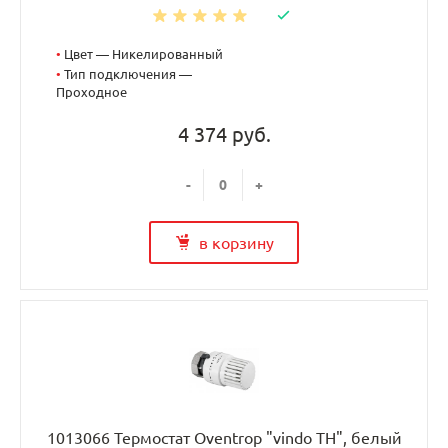
•
Цвет — Никелированный
•
Тип подключения —
Проходное
4 374 руб.
-
+
в корзину
1013066 Термостат Oventrop "vindo TH", белый