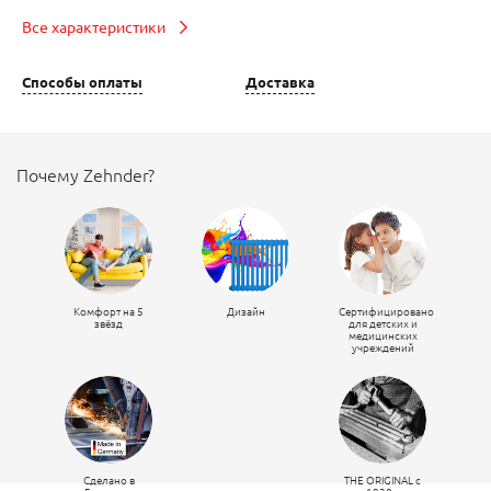
Все характеристики
Способы оплаты
Доставка
Почему Zehnder?
Комфорт на 5
Дизайн
Сертифицировано
звёзд
для детских и
медицинских
учреждений
Сделано в
THE ORIGINAL c