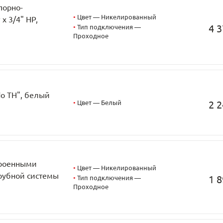
порно-
•
Цвет — Никелированный
x 3/4" НР,
4 3
•
Тип подключения —
Проходное
do TH", белый
•
Цвет — Белый
2 2
троенными
•
Цвет — Никелированный
трубной системы
1 8
•
Тип подключения —
Проходное