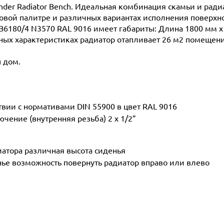
hnder Radiator Bench. Идеальная комбинация скамьи и рад
товой палитре и различных вариантах исполнения поверх
а B6180/4 N3570 RAL 9016 имеет габариты: Длина 1800 мм х
анных характеристиках радиатор отапливает 26 м2 помещени
ш дом.
вии с нормативами DIN 55900 в цвет RAL 9016
ение (внутренняя резьба) 2 х 1/2”
иатора различная высота сиденья
ье возможность повернуть радиатор вправо или влево