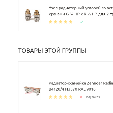
Узел радиаторный угловой со в
кранами G ¾ НР x R ½ НР для 2-
ТОВАРЫ ЭТОЙ ГРУППЫ
Радиатор-скамейка Zehnder Radia
B4120/4 N3570 RAL 9016
Под заказ