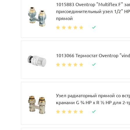
1015883 Oventrop "Multiflex F" за
присоединительный узел 1/2" НР 
прямой
1013066 Термостат Oventrop "vin
Узел радиаторный прямой со вс
кранами G ¾ НР x R ½ НР для 2-