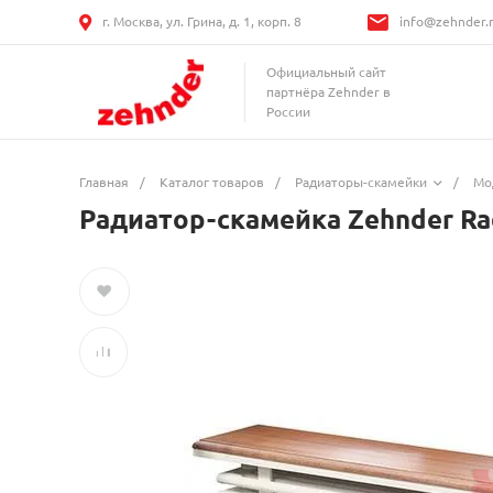
г. Москва, ул. Грина, д. 1, корп. 8
info@zehnder.
Официальный сайт
партнёра Zehnder в
России
Главная
/
Каталог товаров
/
Радиаторы-скамейки
/
Мо
Радиатор-скамейка Zehnder Ra