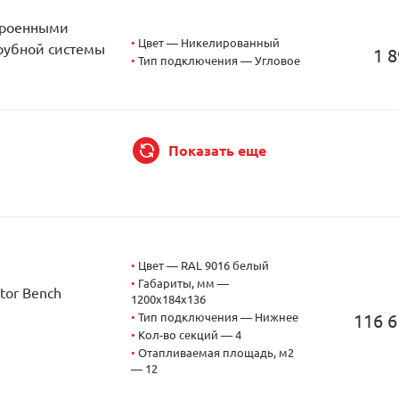
строенными
•
Цвет — Никелированный
трубной системы
1 8
•
Тип подключения — Угловое
Показать еще
•
Цвет — RAL 9016 белый
•
Габариты, мм —
tor Bench
1200x184x136
•
Тип подключения — Нижнее
116 6
•
Кол-во секций — 4
•
Отапливаемая площадь, м2
— 12