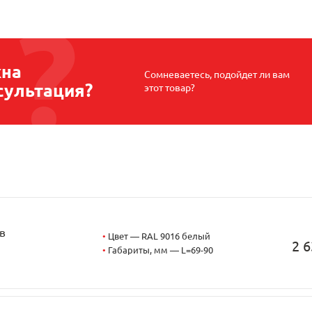
на
Сомневаетесь, подойдет ли вам
сультация?
этот товар?
в
•
Цвет — RAL 9016 белый
2 6
•
Габариты, мм — L=69-90