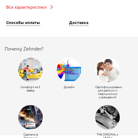
Все характеристики
Способы оплаты
Доставка
Почему Zehnder?
Комфорт на 5
Дизайн
Сертифицировано
звёзд
для детских и
медицинских
учреждений
Сделано в
THE ORIGINAL c
Германии
1930 г.