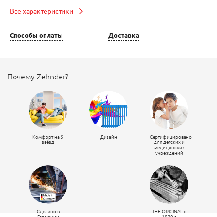
Все характеристики
Способы оплаты
Доставка
Почему Zehnder?
Комфорт на 5
Дизайн
Сертифицировано
звёзд
для детских и
медицинских
учреждений
Сделано в
THE ORIGINAL c
Германии
1930 г.