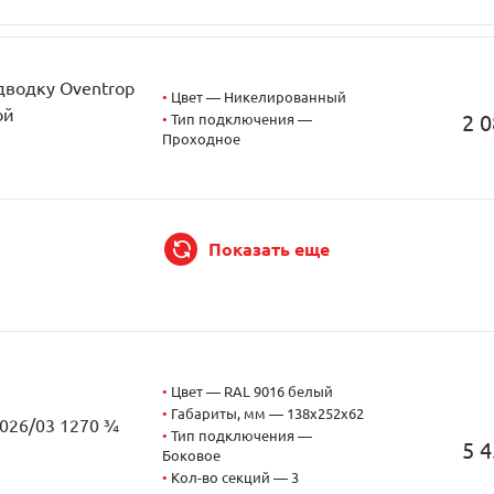
дводку Oventrop
•
Цвет — Никелированный
ой
2 0
•
Тип подключения —
Проходное
Показать еще
•
Цвет — RAL 9016 белый
•
Габариты, мм — 138x252x62
2026/03 1270 ¾
•
Тип подключения —
5 4
Боковое
•
Кол-во секций — 3