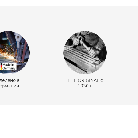
делано в
THE ORIGINAL c
ермании
1930 г.