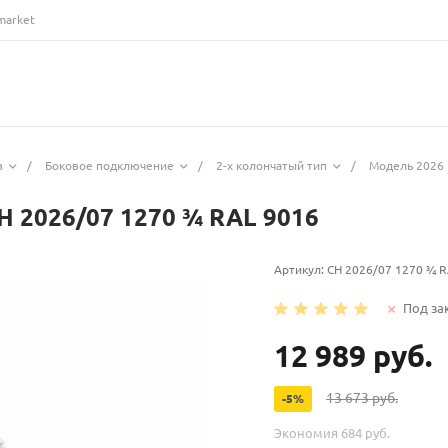
market
з
/
Боковое подключение
/
2-х колончатый тип
/
Модель 2026 
H 2026/07 1270 ¾ RAL 9016
Артикул:
CH 2026/07 1270 ¾ R
Под за
12 989 руб.
13 673 руб.
-5%
Экономия
684 руб.