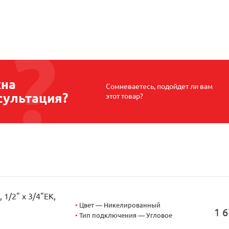
на
Сомневаетесь, подойдет ли вам
сультация?
этот товар?
1/2" х 3/4"EK,
•
Цвет — Никелированный
1 6
•
Тип подключения — Угловое