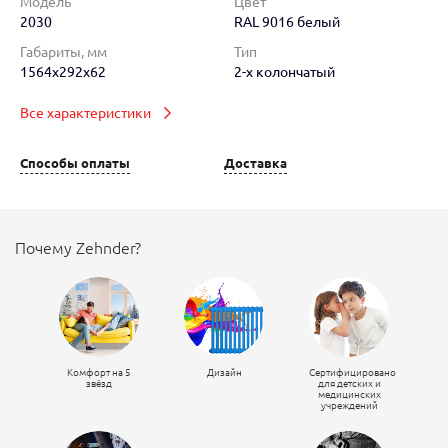
Модель
Цвет
2030
RAL 9016 белый
Габариты, мм
Тип
1564x292x62
2-х колончатый
Все характеристики
Способы оплаты
Доставка
Почему Zehnder?
Комфорт на 5
Дизайн
Сертифицировано
звёзд
для детских и
медицинских
учреждений