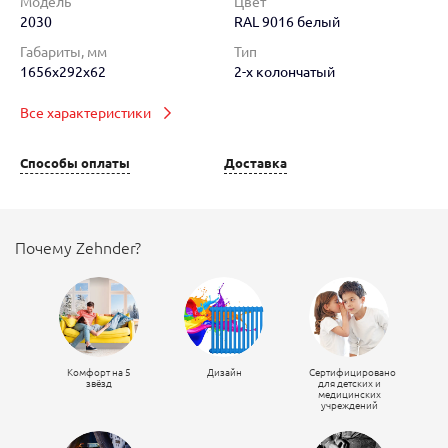
Модель
Цвет
2030
RAL 9016 белый
Габариты, мм
Тип
1656x292x62
2-х колончатый
Все характеристики
Способы оплаты
Доставка
Почему Zehnder?
Комфорт на 5
Дизайн
Сертифицировано
звёзд
для детских и
медицинских
учреждений