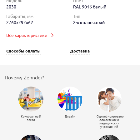
Модель
Цвет
2030
RAL 9016 белый
Габариты, мм
Тип
2760x292x62
2-х колончатый
Все характеристики
Способы оплаты
Доставка
Почему Zehnder?
Комфорт на 5
Дизайн
Сертифицировано
звёзд
для детских и
медицинских
учреждений