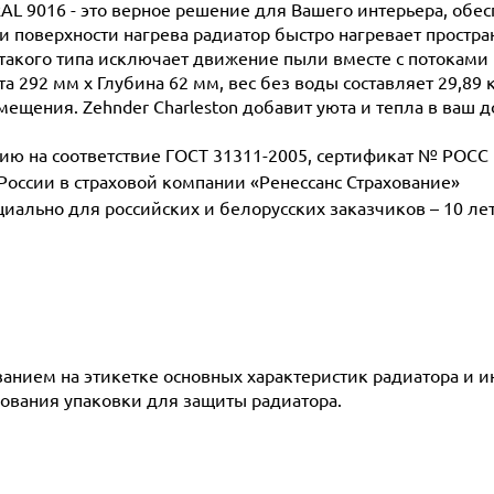
RAL 9016 - это верное решение для Вашего интерьера, обе
поверхности нагрева радиатор быстро нагревает простран
такого типа исключает движение пыли вместе с потоками 
а 292 мм х Глубина 62 мм, вес без воды составляет 29,89 
мещения. Zehnder Charleston добавит уюта и тепла в ваш д
 на соответствие ГОСТ 31311-2005, сертификат № POCC D
 России в страховой компании «Ренессанс Страхование»
ециально для российских и белорусских заказчиков – 10 ле
азанием на этикетке основных характеристик радиатора и 
ования упаковки для защиты радиатора.