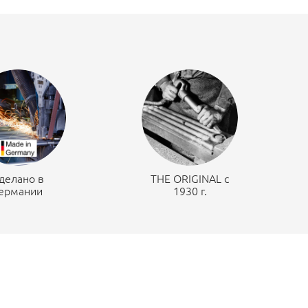
делано в
THE ORIGINAL c
ермании
1930 г.