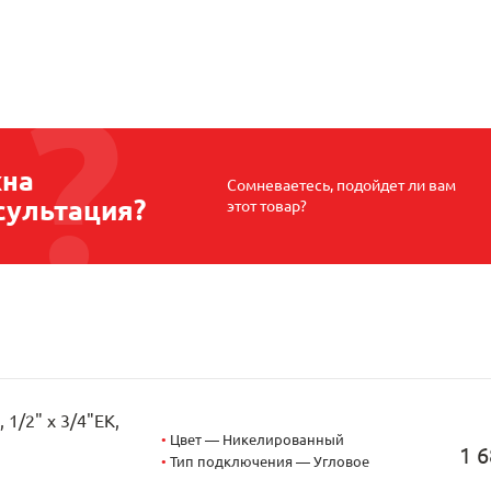
на
Сомневаетесь, подойдет ли вам
сультация?
этот товар?
1/2" х 3/4"EK,
•
Цвет — Никелированный
1 6
•
Тип подключения — Угловое