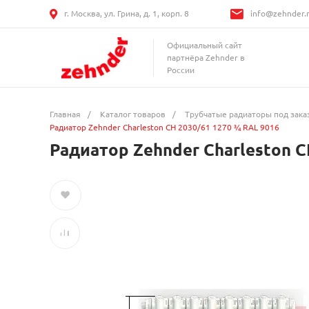
г. Москва, ул. Грина, д. 1, корп. 8
info@zehnder.
Официальный сайт
партнёра Zehnder в
России
Главная
/
Каталог товаров
/
Трубчатые радиаторы под зака
Радиатор Zehnder Charleston CH 2030/61 1270 ¾ RAL 9016
Радиатор Zehnder Charleston C