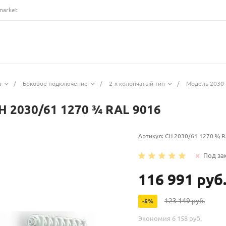
market
з
/
Боковое подключение
/
2-х колончатый тип
/
Модель 2030 
H 2030/61 1270 ¾ RAL 9016
Артикул:
CH 2030/61 1270 ¾ R
Под за
116 991 руб
123 149 руб.
-5%
Экономия
6 158 руб.