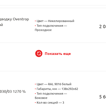
дводку Oventrop
•
Цвет — Никелированный
ой
2 0
•
Тип подключения —
Проходное
Показать еще
•
Цвет — RAL 9016 белый
•
Габариты, мм — 138x292x62
2030/03 1270 ¾
•
Тип подключения —
5 6
Боковое
•
Кол-во секций — 3