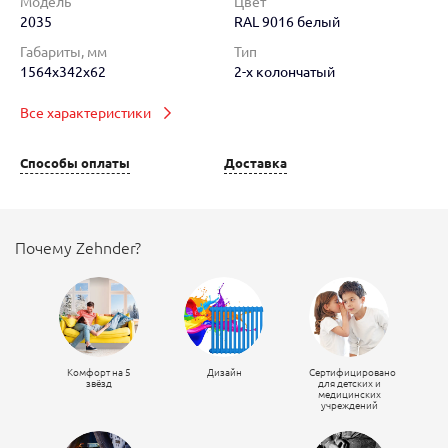
Модель
Цвет
2035
RAL 9016 белый
Габариты, мм
Тип
1564x342x62
2-х колончатый
Все характеристики
Способы оплаты
Доставка
Почему Zehnder?
Комфорт на 5
Дизайн
Сертифицировано
звёзд
для детских и
медицинских
учреждений