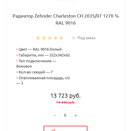
Радиатор Zehnder Charleston CH 2035/07 1270 ¾
RAL 9016
Под заказ
•
Цвет — RAL 9016 белый
•
Габариты, мм — 322x342x62
•
Тип подключения —
Боковое
•
Кол-во секций — 7
•
Отапливаемая площадь, м2
— 3
13 723 руб.
14 446 руб.
-
+