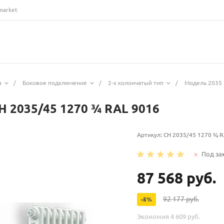
market
з
/
Боковое подключение
/
2-х колончатый тип
/
Модель 2035 
H 2035/45 1270 ¾ RAL 9016
Артикул:
CH 2035/45 1270 ¾ R
Под за
87 568 руб.
92 177 руб.
-5%
Экономия
4 609 руб.