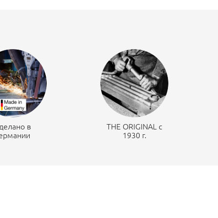
делано в
THE ORIGINAL c
ермании
1930 г.