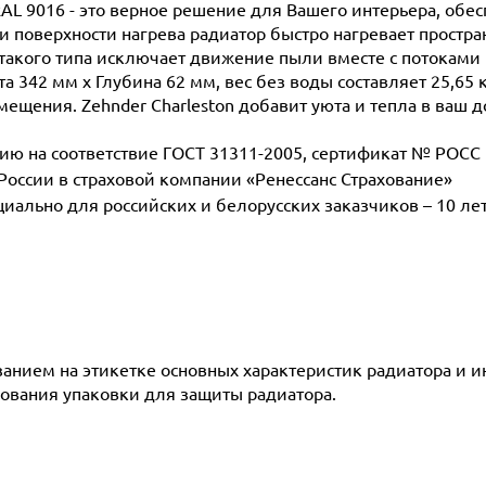
RAL 9016 - это верное решение для Вашего интерьера, обе
поверхности нагрева радиатор быстро нагревает простран
такого типа исключает движение пыли вместе с потоками 
а 342 мм х Глубина 62 мм, вес без воды составляет 25,65 
мещения. Zehnder Charleston добавит уюта и тепла в ваш д
 на соответствие ГОСТ 31311-2005, сертификат № POCC D
 России в страховой компании «Ренессанс Страхование»
ециально для российских и белорусских заказчиков – 10 ле
азанием на этикетке основных характеристик радиатора и 
ования упаковки для защиты радиатора.