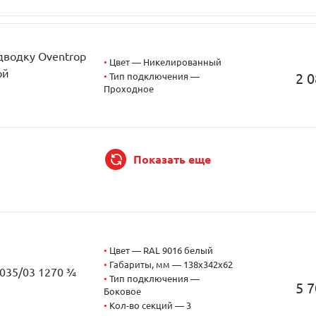
дводку Oventrop
•
Цвет — Никелированный
ой
2 0
•
Тип подключения —
Проходное
Показать еще
•
Цвет — RAL 9016 белый
•
Габариты, мм — 138x342x62
2035/03 1270 ¾
•
Тип подключения —
5 7
Боковое
•
Кол-во секций — 3