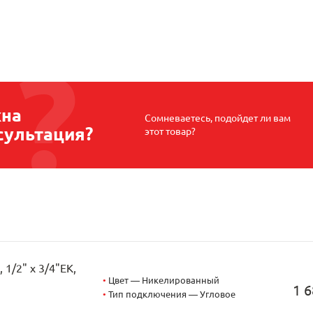
на
Сомневаетесь, подойдет ли вам
сультация?
этот товар?
1/2" х 3/4"EK,
•
Цвет — Никелированный
1 6
•
Тип подключения — Угловое