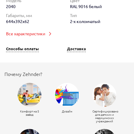
Модель
Цвет
2040
RAL 9016 белый
Габариты, мм
Тип
644x392x62
2-х колончатый
Все характеристики
Способы оплаты
Доставка
Почему Zehnder?
Комфорт на 5
Дизайн
Сертифицировано
звёзд
для детских и
медицинских
учреждений