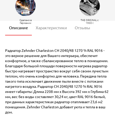
Сделано в
THE ORIGINAL c
Германии
1930 г.
Описание
Характеристики
Отзывы
Радиатор Zehnder Charleston CH 2040/48 1270 ¾ RAL 9016 -
это верное решение для Вашего интерьера, обеспечит
комфортное, а также сбалансированное тепло в помещении.
Благодаря большой площади поверхности нагрева радиатор
быстро нагревает пространство вокруг себя своим лучистым
теплом, что очень комфортно для человека. Передача тепла
такого типа исключает движение пыли вместе с потоками
нагретого воздуха. Радиатор CH 2040/48 1270 ¾ RAL 9016
имеет габариты: Длина 2208 мм х Высота 392 мм х Глубина 62
мм, вес без воды составляет 30,24 кг, цвет RAL 9016 белый,
при данных характеристиках радиатор отапливает 23,6 м2
помещения. Zehnder Charleston добавит уюта и тепла в ваш
дом.