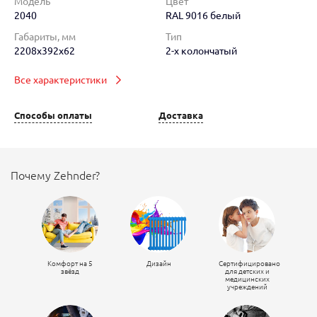
Модель
Цвет
2040
RAL 9016 белый
Габариты, мм
Тип
2208x392x62
2-х колончатый
Все характеристики
Способы оплаты
Доставка
Почему Zehnder?
Комфорт на 5
Дизайн
Сертифицировано
звёзд
для детских и
медицинских
учреждений