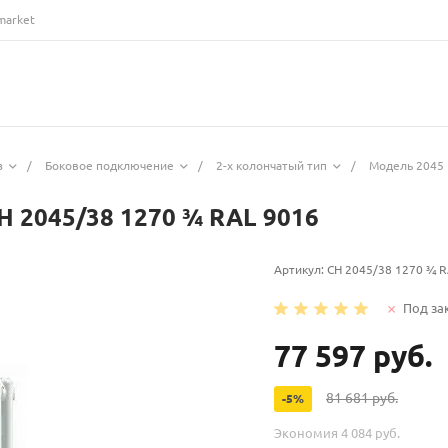
market
з
/
Боковое подключение
/
2-х колончатый тип
/
Модель 2045 
H 2045/38 1270 ¾ RAL 9016
Артикул:
CH 2045/38 1270 ¾ R
Под за
77 597 руб.
81 681 руб.
-5%
Экономия
4 084 руб.