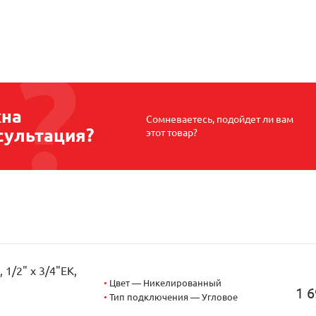
на
Сомневаетесь, подойдет ли вам
сультация?
этот товар?
1/2" х 3/4"EK,
•
Цвет — Никелированный
1 6
•
Тип подключения — Угловое