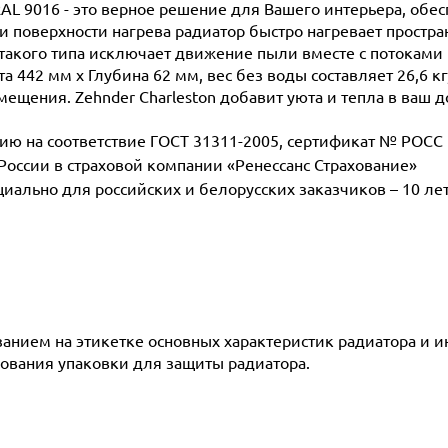
RAL 9016 - это верное решение для Вашего интерьера, обе
поверхности нагрева радиатор быстро нагревает простран
такого типа исключает движение пыли вместе с потоками 
а 442 мм х Глубина 62 мм, вес без воды составляет 26,6 к
мещения. Zehnder Charleston добавит уюта и тепла в ваш д
 на соответствие ГОСТ 31311-2005, сертификат № POCC D
 России в страховой компании «Ренессанс Страхование»
ециально для российских и белорусских заказчиков – 10 ле
азанием на этикетке основных характеристик радиатора и 
ования упаковки для защиты радиатора.