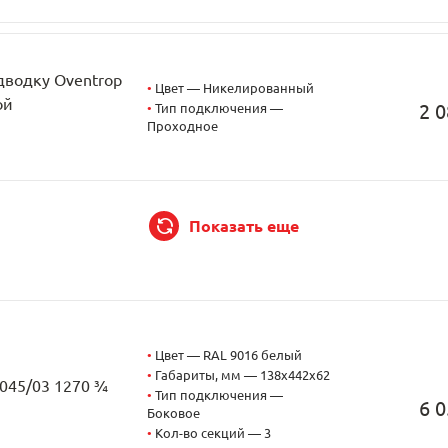
дводку Oventrop
•
Цвет — Никелированный
ой
2 0
•
Тип подключения —
Проходное
Показать еще
•
Цвет — RAL 9016 белый
•
Габариты, мм — 138x442x62
2045/03 1270 ¾
•
Тип подключения —
6 0
Боковое
•
Кол-во секций — 3