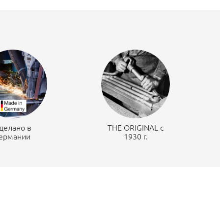
делано в
THE ORIGINAL c
ермании
1930 г.