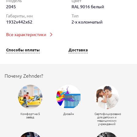
Модель
Цвет
2045
RAL 9016 белый
Габариты, мм
Тип
1932x442x62
2-х колончатый
Все характеристики
Способы оплаты
Доставка
Почему Zehnder?
Комфорт на 5
Дизайн
Сертифицировано
звёзд
для детских и
медицинских
учреждений