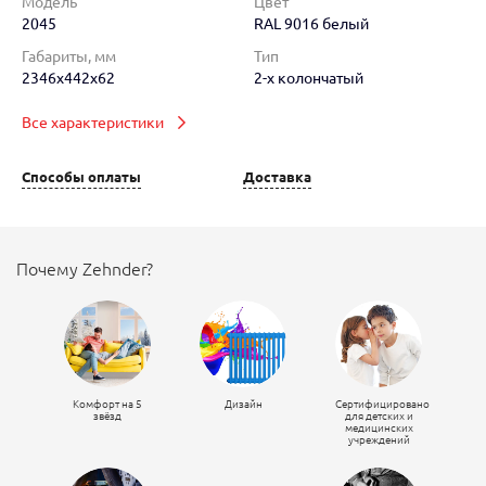
Модель
Цвет
2045
RAL 9016 белый
Габариты, мм
Тип
2346x442x62
2-х колончатый
Все характеристики
Способы оплаты
Доставка
Почему Zehnder?
Комфорт на 5
Дизайн
Сертифицировано
звёзд
для детских и
медицинских
учреждений