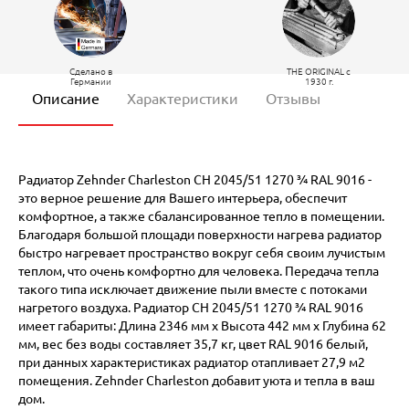
Сделано в
THE ORIGINAL c
Германии
1930 г.
Описание
Характеристики
Отзывы
Радиатор Zehnder Charleston CH 2045/51 1270 ¾ RAL 9016 -
это верное решение для Вашего интерьера, обеспечит
комфортное, а также сбалансированное тепло в помещении.
Благодаря большой площади поверхности нагрева радиатор
быстро нагревает пространство вокруг себя своим лучистым
теплом, что очень комфортно для человека. Передача тепла
такого типа исключает движение пыли вместе с потоками
нагретого воздуха. Радиатор CH 2045/51 1270 ¾ RAL 9016
имеет габариты: Длина 2346 мм х Высота 442 мм х Глубина 62
мм, вес без воды составляет 35,7 кг, цвет RAL 9016 белый,
при данных характеристиках радиатор отапливает 27,9 м2
помещения. Zehnder Charleston добавит уюта и тепла в ваш
дом.