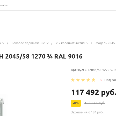
market
з
/
Боковое подключение
/
2-х колончатый тип
/
Модель 2045 
H 2045/58 1270 ¾ RAL 9016
Артикул:
CH 2045/58 1270 ¾ R
Под за
117 492 руб
123 676 руб.
-5%
Экономия
6 184 руб.