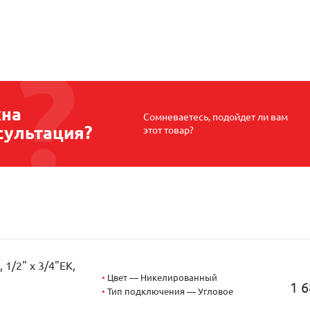
на
Сомневаетесь, подойдет ли вам
сультация?
этот товар?
1/2" х 3/4"EK,
•
Цвет — Никелированный
1 6
•
Тип подключения — Угловое