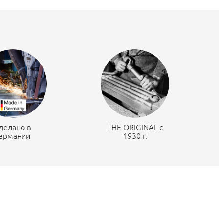
делано в
THE ORIGINAL c
ермании
1930 г.