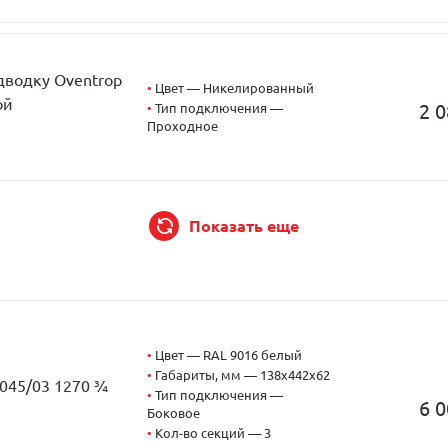
дводку Oventrop
•
Цвет — Никелированный
ой
2 0
•
Тип подключения —
Проходное
Показать еще
•
Цвет — RAL 9016 белый
•
Габариты, мм — 138x442x62
2045/03 1270 ¾
•
Тип подключения —
6 0
Боковое
•
Кол-во секций — 3