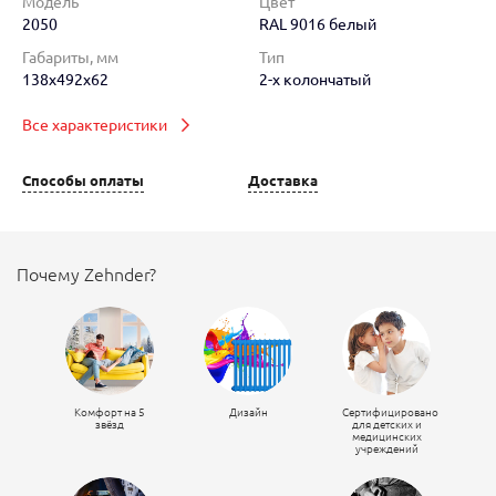
Модель
Цвет
2050
RAL 9016 белый
Габариты, мм
Тип
138x492x62
2-х колончатый
Все характеристики
Способы оплаты
Доставка
Почему Zehnder?
Комфорт на 5
Дизайн
Сертифицировано
звёзд
для детских и
медицинских
учреждений