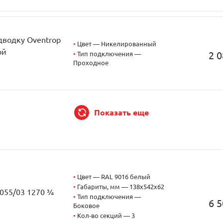
дводку Oventrop
•
Цвет — Никелированный
ой
2 0
•
Тип подключения —
Проходное
Показать еще
•
Цвет — RAL 9016 белый
•
Габариты, мм — 138x542x62
2055/03 1270 ¾
•
Тип подключения —
6 5
Боковое
•
Кол-во секций — 3