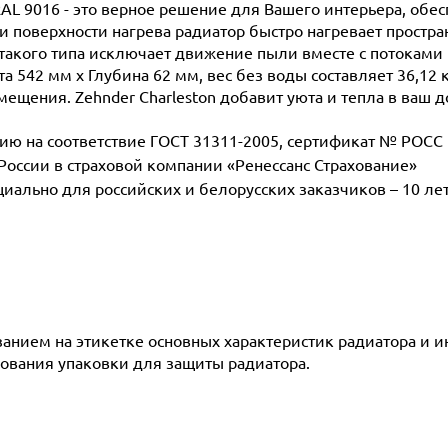
RAL 9016 - это верное решение для Вашего интерьера, обе
поверхности нагрева радиатор быстро нагревает простран
такого типа исключает движение пыли вместе с потоками 
а 542 мм х Глубина 62 мм, вес без воды составляет 36,12 
мещения. Zehnder Charleston добавит уюта и тепла в ваш д
 на соответствие ГОСТ 31311-2005, сертификат № POCC D
 России в страховой компании «Ренессанс Страхование»
ециально для российских и белорусских заказчиков – 10 ле
азанием на этикетке основных характеристик радиатора и 
ования упаковки для защиты радиатора.