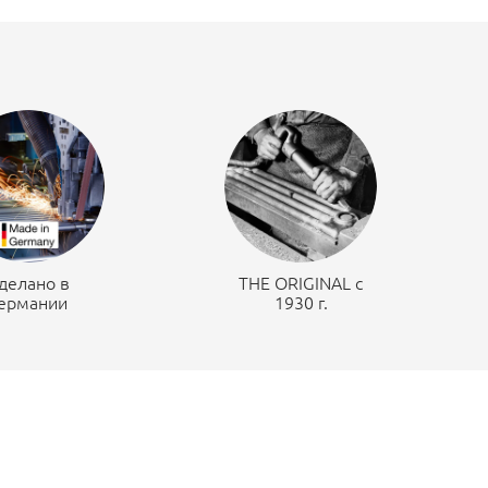
делано в
THE ORIGINAL c
ермании
1930 г.