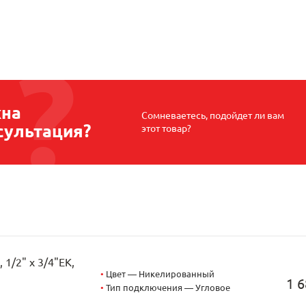
на
Сомневаетесь, подойдет ли вам
сультация?
этот товар?
1/2" х 3/4"EK,
•
Цвет — Никелированный
1 6
•
Тип подключения — Угловое