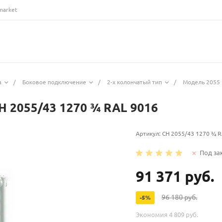
market
з
/
Боковое подключение
/
2-х колончатый тип
/
Модель 2055 
H 2055/43 1270 ¾ RAL 9016
Артикул:
CH 2055/43 1270 ¾ R
Под за
91 371 руб.
96 180 руб.
-5%
Экономия
4 809 руб.