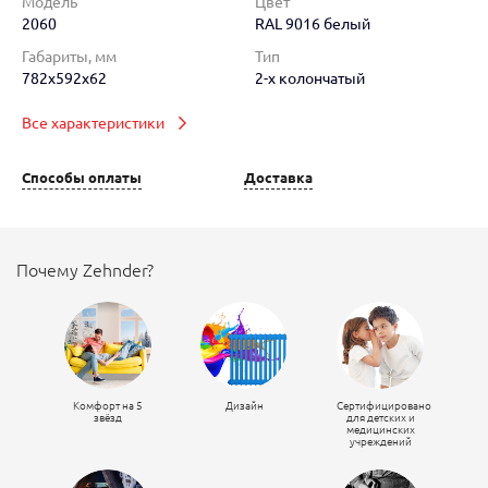
Модель
Цвет
2060
RAL 9016 белый
Габариты, мм
Тип
782x592x62
2-х колончатый
Все характеристики
Способы оплаты
Доставка
Почему Zehnder?
Комфорт на 5
Дизайн
Сертифицировано
звёзд
для детских и
медицинских
учреждений