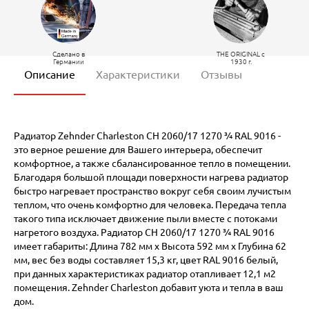
Сделано в
THE ORIGINAL c
Германии
1930 г.
Описание
Характеристики
Отзывы
Радиатор Zehnder Charleston CH 2060/17 1270 ¾ RAL 9016 -
это верное решение для Вашего интерьера, обеспечит
комфортное, а также сбалансированное тепло в помещении.
Благодаря большой площади поверхности нагрева радиатор
быстро нагревает пространство вокруг себя своим лучистым
теплом, что очень комфортно для человека. Передача тепла
такого типа исключает движение пыли вместе с потоками
нагретого воздуха. Радиатор CH 2060/17 1270 ¾ RAL 9016
имеет габариты: Длина 782 мм х Высота 592 мм х Глубина 62
мм, вес без воды составляет 15,3 кг, цвет RAL 9016 белый,
при данных характеристиках радиатор отапливает 12,1 м2
помещения. Zehnder Charleston добавит уюта и тепла в ваш
дом.